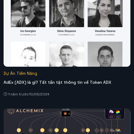
Dự Án Tiềm Năng
AdEx (ADX) là gì? Tất tần tật thông tin về Token ADX
1 năm trước
10/08/2024