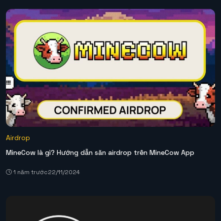
Airdrop
MineCow là gì? Hướng dẫn săn airdrop trên MineCow App
1 năm trước
22/11/2024