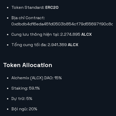
Token Standard:
ERC20
Địa chỉ Contract:
0xdbdb4d16eda451d0503b854cf79d55697f90c8df
Cung lưu thông hiện tại: 2.274.895
ALCX
Tổng cung tối đa: 2.941.369
ALCX
Token Allocation
Alchemix (ALCX) DAO: 15%
Staking: 59.1%
Dự trữ: 5%
Đội ngũ: 20%