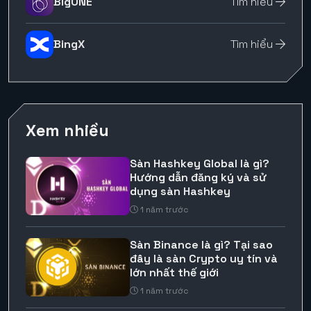
BigONE
Tìm hiểu
BingX
Tìm hiểu
Xem nhiều
Sàn Hashkey Global là gì?
Hướng dẫn đăng ký và sử
dụng sàn Hashkey
1 năm trước
Sàn Binance là gì? Tại sao
đây là sàn Crypto uy tín và
lớn nhất thế giới
1 năm trước