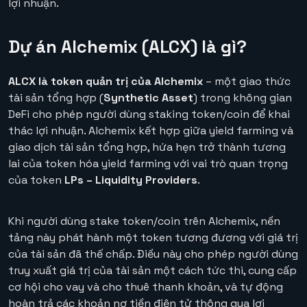
lợi nhuận.
Dự án Alchemix (ALCX) là gì?
ALCX là token quản trị của Alchemix
– một giao thức
tài sản tổng hợp (
Synthetic Asset
) trong không gian
DeFi cho phép người dùng staking token/coin để khai
thác lợi nhuận. Alchemix kết hợp giữa yield farming và
giao dịch tài sản tổng hợp, hứa hẹn trở thành tương
lai của token hóa yield farming với vai trò quan trọng
của token
LPs – Liquidity Providers
.
Khi người dùng stake token/coin trên Alchemix, nền
tảng này phát hành một token tương đương với giá trị
của tài sản đã thế chấp. Điều này cho phép người dùng
truy xuất giá trị của tài sản một cách tức thì, cung cấp
cơ hội cho vay và cho thuê thanh khoản, và tự động
hoàn trả các khoản nợ tiền điện tử thông qua lợi