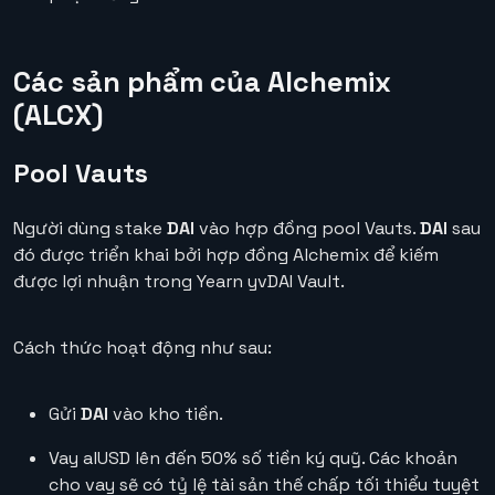
Các sản phẩm của Alchemix
(ALCX)
Pool Vauts
Người dùng stake
DAI
vào hợp đồng pool Vauts.
DAI
sau
đó được triển khai bởi hợp đồng Alchemix để kiếm
được lợi nhuận trong Yearn yvDAI Vault.
Cách thức hoạt động như sau:
Gửi
DAI
vào kho tiền.
Vay alUSD lên đến 50% số tiền ký quỹ. Các khoản
cho vay sẽ có tỷ lệ tài sản thế chấp tối thiểu tuyệt