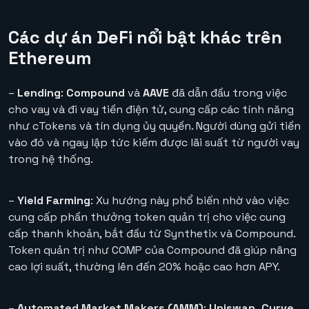
Các dự án DeFi nổi bật khác trên
Ethereum
–
Lending
:
Compound
và
AAVE
đã dẫn đầu trong việc
cho vay và đi vay tiền điện tử, cung cấp các tính năng
như cTokens và tín dụng ủy quyền. Người dùng gửi tiền
vào đó và ngay lập tức kiếm được lãi suất từ người vay
trong hệ thống.
–
Yield Farming
: Xu hướng này phổ biến nhờ vào việc
cung cấp phần thưởng token quản trị cho việc cung
cấp thanh khoản, bắt đầu từ Synthetix và Compound.
Token quản trị như COMP của Compound đã giúp nâng
cao lợi suất, thường lên đến 20% hoặc cao hơn APY.
–
Automated Market Makers (AMM)
:
Uniswap, Curve,