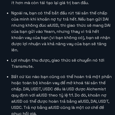
ít hơn mà còn tái tạo lại giá trị ban đầu.
Ngoài ra, bạn có thể bắt đầu rút tài sản thế chấp
của mình khi khoản nợ tự trả hết. Nếu bạn gửi DAI
nhưng không đúc alUSD, thì giao thức sẽ mang DAI
của bạn gửi vào Yearn, nhưng thay vì trả hết
khoản vay của bạn (vì bạn không có), bạn sẽ nhận
được lợi nhuận và khả năng vay của bạn sẽ tăng
lên.
Lợi nhuận thu được, giao thức sẽ chuyển nó tới
Transmute.
Bất cứ lúc nào bạn cũng có thể hoàn trả một phần
hoặc toàn bộ khoản vay để mở khoá tài sản thế
chấp. DAI, USDT, USDC đều là USD được Alchemist
quy định với alUSD theo tỷ lệ 1:1. Do đó, khoản nợ
alUSD có thể được hoàn trả bằng alUSD, DAI, USDT,
USDC. Trả nợ bằng alUSD cũng là một cơ chế đề
phục hồi giá.