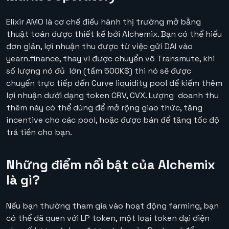
Elixir AMO là cơ chế điều hành thị trường mở bằng
thuật toán được thiết kế bởi Alchemix. Bạn có thể hiểu
đơn giản, lợi nhuận thu được từ việc gửi DAI vào
yearn.finance, thay vì được chuyển vô Transmute, khi
số lượng nó đủ lớn (tầm 500K$) thì nó sẽ được
chuyển trực tiếp đến Curve liquidity pool để kiếm thêm
lợi nhuận dưới dạng token CRV, CVX. Lượng doanh thu
thêm này có thể dùng để mở rộng giao thức, tăng
incentive cho các pool, hoặc được bán để tăng tốc độ
trả tiền cho bạn.
Những điểm nổi bật của Alchemix
là gì?
Nếu bạn thường tham gia vào hoạt động farming, bạn
có thể đã quen với LP token, một loại token đại diện