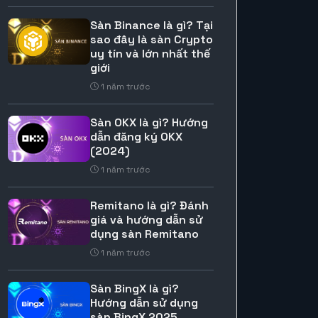
Sàn Binance là gì? Tại
sao đây là sàn Crypto
uy tín và lớn nhất thế
giới
1 năm trước
Sàn OKX là gì? Hướng
dẫn đăng ký OKX
(2024)
1 năm trước
Remitano là gì? Đánh
giá và hướng dẫn sử
dụng sàn Remitano
1 năm trước
Sàn BingX là gì?
Hướng dẫn sử dụng
sàn BingX 2025