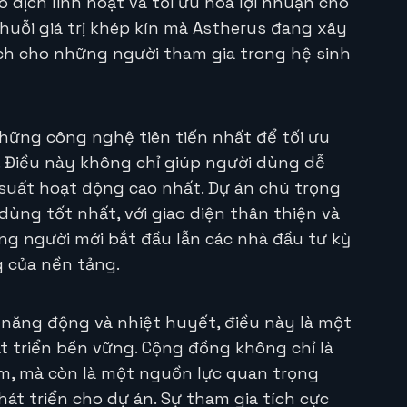
o dịch linh hoạt và tối ưu hóa lợi nhuận cho
huỗi giá trị khép kín mà Astherus đang xây
ích cho những người tham gia trong hệ sinh
hững công nghệ tiên tiến nhất để tối ưu
. Điều này không chỉ giúp người dùng dễ
suất hoạt động cao nhất. Dự án chú trọng
dùng tốt nhất, với giao diện thân thiện và
ng người mới bắt đầu lẫn các nhà đầu tư kỳ
g của nền tảng.
năng động và nhiệt huyết, điều này là một
t triển bền vững. Cộng đồng không chỉ là
iệm, mà còn là một nguồn lực quan trọng
hát triển cho dự án. Sự tham gia tích cực