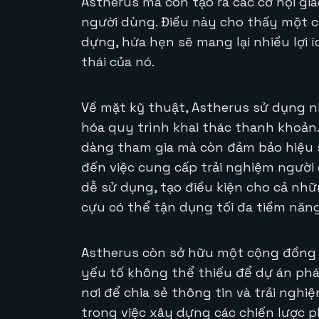
Astherus mà còn tạo ra các cơ hội gia
người dùng. Điều này cho thấy một c
dựng, hứa hẹn sẽ mang lại nhiều lợi 
thái của nó.
Về mặt kỹ thuật, Astherus sử dụng n
hóa quy trình khai thác thanh khoản
dàng tham gia mà còn đảm bảo hiệu 
đến việc cung cấp trải nghiệm người 
dễ sử dụng, tạo điều kiện cho cả nhữ
cựu có thể tận dụng tối đa tiềm năn
Astherus còn sở hữu một cộng đồng 
yếu tố không thể thiếu để dự án phá
nơi để chia sẻ thông tin và trải ngh
trong việc xây dựng các chiến lược p