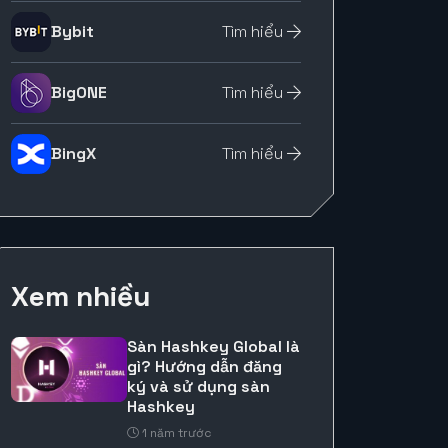
Bybit
Tìm hiểu
BigONE
Tìm hiểu
BingX
Tìm hiểu
Xem nhiều
Sàn Hashkey Global là
gì? Hướng dẫn đăng
ký và sử dụng sàn
Hashkey
1 năm trước