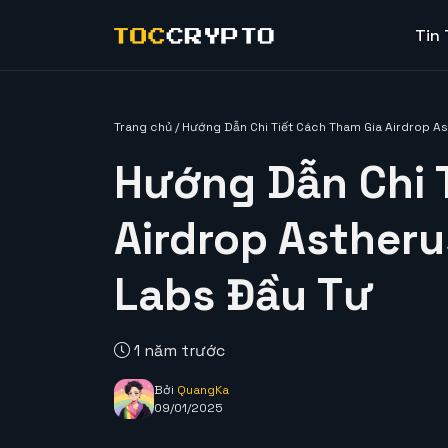
Tin
Trang chủ
/
Hướng Dẫn Chi Tiết Cách Tham Gia Airdrop A
Hướng Dẫn Chi 
Airdrop Asther
Labs Đầu Tư
1 năm trước
Bởi
QuangKa
09/01/2025