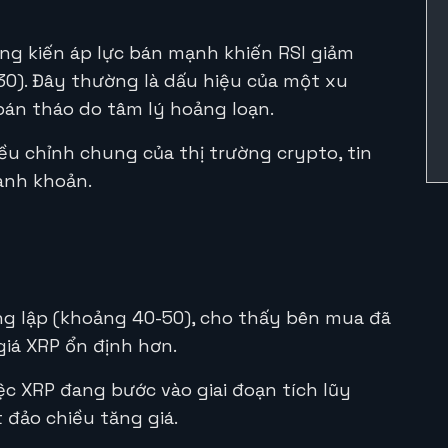
ứng kiến áp lực bán mạnh khiến RSI giảm
30). Đây thường là dấu hiệu của một xu
án tháo do tâm lý hoảng loạn.
u chỉnh chung của thị trường crypto, tin
hanh khoản.
ung lập (khoảng 40-50), cho thấy bên mua đã
giá XRP ổn định hơn.
ệc XRP đang bước vào giai đoạn tích lũy
 đảo chiều tăng giá.