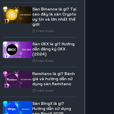
Sàn Binance là gì? Tại
sao đây là sàn Crypto
uy tín và lớn nhất thế
giới
1 năm trước
Sàn OKX là gì? Hướng
dẫn đăng ký OKX
(2024)
1 năm trước
Remitano là gì? Đánh
giá và hướng dẫn sử
dụng sàn Remitano
1 năm trước
Sàn BingX là gì?
Hướng dẫn sử dụng
sàn BingX 2025