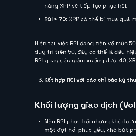
năng XRP sẽ tiếp tục phục hồi.
RSI > 70:
XRP có thể bị mua quá m
Hiện tại, việc RSI đang tiến về mức 50
duy trì trên 50, đây có thể là dấu hi
RSI quay đầu giảm xuống dưới 40, XRP
Kết hợp RSI với các chỉ báo kỹ th
Khối lượng giao dịch (Vo
Nếu RSI phục hồi nhưng khối lượng
một đợt hồi phục yếu, khó bứt p