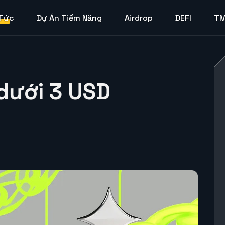
 Tức
Dự Án Tiềm Năng
Airdrop
DEFI
T
dưới 3 USD