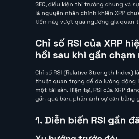
SEC, điều kiện thị trường chung và s
là nguyên nhân chính khiến XRP chưa 
tiền này vượt qua ngưỡng giá quan t
Chỉ số RSI của XRP hi
hồi sau khi gần chạm
Chỉ số RSI (Relative Strength Index)
thuật quan trọng để đo lường động 
một tài sản. Hiện tại, RSI của XRP đa
gần quá bán, phản ánh sự cân bằng gi
1. Diễn biến RSI gần 
Xu hướng trước đó: