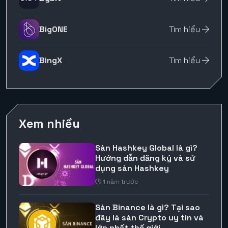
BigONE
Tìm hiểu
BingX
Tìm hiểu
Xem nhiều
Sàn Hashkey Global là gì?
Hướng dẫn đăng ký và sử
dụng sàn Hashkey
1 năm trước
Sàn Binance là gì? Tại sao
đây là sàn Crypto uy tín và
lớn nhất thế giới