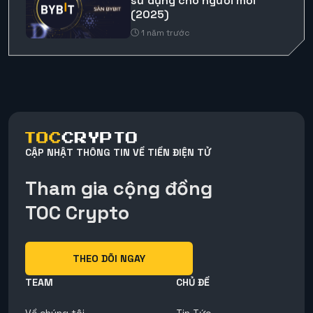
sử dụng cho người mới
(2025)
1 năm trước
CẬP NHẬT THÔNG TIN VỀ TIỀN ĐIỆN TỬ
Tham gia cộng đồng
TOC Crypto
THEO DÕI NGAY
TEAM
CHỦ ĐỀ
Về chúng tôi
Tin Tức