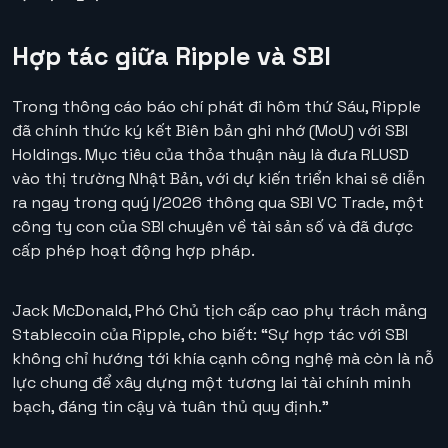
Hợp tác giữa Ripple và SBI
Trong thông cáo báo chí phát đi hôm thứ Sáu, Ripple
đã chính thức ký kết Biên bản ghi nhớ (MoU) với SBI
Holdings. Mục tiêu của thỏa thuận này là đưa RLUSD
vào thị trường Nhật Bản, với dự kiến triển khai sẽ diễn
ra ngay trong quý I/2026 thông qua SBI VC Trade, một
công ty con của SBI chuyên về tài sản số và đã được
cấp phép hoạt động hợp pháp.
Jack McDonald, Phó Chủ tịch cấp cao phụ trách mảng
Stablecoin của Ripple, cho biết: “Sự hợp tác với SBI
không chỉ hướng tới khía cạnh công nghệ mà còn là nỗ
lực chung để xây dựng một tương lai tài chính minh
bạch, đáng tin cậy và tuân thủ quy định.”