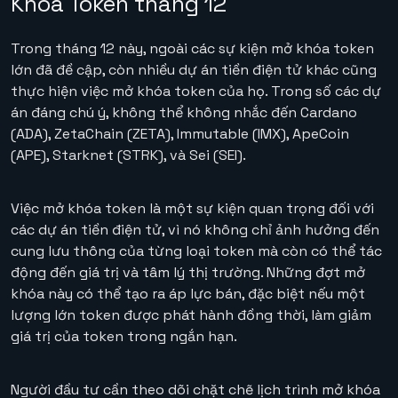
Khóa Token tháng 12
Trong tháng 12 này, ngoài các sự kiện mở khóa token
lớn đã đề cập, còn nhiều dự án tiền điện tử khác cũng
thực hiện việc mở khóa token của họ. Trong số các dự
án đáng chú ý, không thể không nhắc đến Cardano
(ADA), ZetaChain (ZETA), Immutable (IMX), ApeCoin
(APE), Starknet (STRK), và Sei (SEI).
Việc mở khóa token là một sự kiện quan trọng đối với
các dự án tiền điện tử, vì nó không chỉ ảnh hưởng đến
cung lưu thông của từng loại token mà còn có thể tác
động đến giá trị và tâm lý thị trường. Những đợt mở
khóa này có thể tạo ra áp lực bán, đặc biệt nếu một
lượng lớn token được phát hành đồng thời, làm giảm
giá trị của token trong ngắn hạn.
Người đầu tư cần theo dõi chặt chẽ lịch trình mở khóa