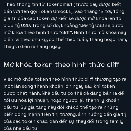
Theo thông tin từ Tokenomist (trước đây được biết
đến với tên gọi Token Unlocks), vào tháng 12 tới, tổng
giá trị của các token dự kiến sẽ được mở khóa lên tới
5.08 tỷ USD. Trong số đó, khoảng 1.99 tỷ USD sẽ được
mở khóa theo hình thức “cliff”. Hình thức mở khóa này
diễn ra theo chu kỳ, có thể theo tuần, tháng hoặc năm,
thay vì diễn ra hàng ngày.
Mở khóa token theo hình thức cliff
Việc mở khóa token theo hình thức cliff thường tạo ra
một làn sóng thanh khoản lớn ngay sau khi token
được phát hành. Nhà đầu tư có thể dễ dàng bán ra để
tối ưu hóa lợi nhuận, hoặc ngược lại, thanh lý khoản
đầu tư. Sự gia tăng này đôi khi có thể tạo ra những
biến động mạnh trên thị trường, ảnh hưởng đến giá trị
của các token khác, dẫn đến sự thay đổi trong tâm lý
của nhà đầu tư.