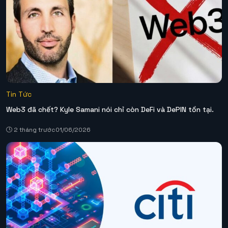
Tin Tức
Web3 đã chết? Kyle Samani nói chỉ còn DeFi và DePIN tồn tại.
2 tháng trước
01/06/2026