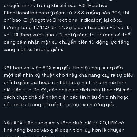
chuyển mình. Trong khi chỉ báo +DI (Positive
Directional Indicator) giảm từ 33.3 xuống còn 20.1, thì
chỉ báo -DI (Negative Directional Indicator) lại có xu
hướng tăng từ 14.2 lên 21. Sự giao nhau giữa +DI và -DI,
với -DI đang vượt qua +DI, gợi ý rằng thị trường có thể
đang cảm nhận một sự chuyển biến từ động lực tăng
sang một xu hướng giảm.
Kết hợp với việc ADX suy yếu, tín hiệu này cung cấp
một cái nhìn kỹ thuật cho thấy khả năng xảy ra sự điều
chỉnh giảm giá hoặc ít nhất là sự hình thành mô hình
giá tiếp tục. Do đó, các nhà giao dịch nên theo dõi một
cách chặt chẽ để nhận diện các tín hiệu ổn định hoặc
đảo chiều trong bối cảnh tại một xu hướng yếu.
Nếu ADX tiếp tục giảm xuống dưới giá trị 20, LINK có
khả năng bước vào giai đoạn tích lũy hơn là chuyển