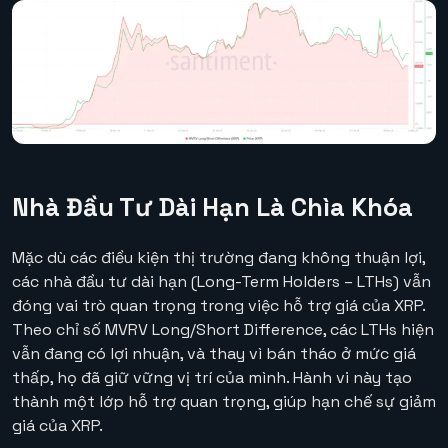
Nhà Đầu Tư Dài Hạn Là Chìa Khóa
Mặc dù các điều kiện thị trường đang không thuận lợi,
các nhà đầu tư dài hạn (Long-Term Holders – LTHs) vẫn
đóng vai trò quan trọng trong việc hỗ trợ giá của XRP.
Theo chỉ số MVRV Long/Short Difference, các LTHs hiện
vẫn đang có lợi nhuận, và thay vì bán tháo ở mức giá
thấp, họ đã giữ vững vị trí của mình. Hành vi này tạo
thành một lớp hỗ trợ quan trọng, giúp hạn chế sự giảm
giá của XRP.