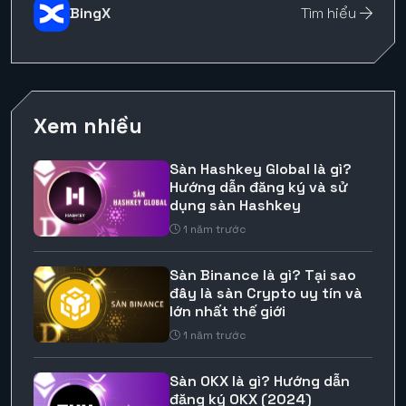
BingX
Tìm hiểu
Xem nhiều
Sàn Hashkey Global là gì?
Hướng dẫn đăng ký và sử
dụng sàn Hashkey
1 năm trước
Sàn Binance là gì? Tại sao
đây là sàn Crypto uy tín và
lớn nhất thế giới
1 năm trước
Sàn OKX là gì? Hướng dẫn
đăng ký OKX (2024)