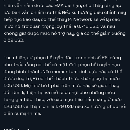
hiện vẫn nằm dưới các EMA dài hạn, cho thấy rằng áp
lực bán vẫn chiếm ưu thế. Nếu xu hướng điều chỉnh này
tiếp tục kéo dài, có thể thấy Pi Network sẽ về lại các
mức hỗ trợ quan trọng, cụ thể là 0.718 USD, và nếu
không giữ được mức hỗ trợ này, giá có thể giảm xuống
0.62 USD.
Tuy nhiên, sự phục hồi gần đây trong chỉ số RSI cũng
cho thấy rằng có thể có một đợt phục hồi ngắn hạn
đang hình thành. Nếu momentum tích cực này có thể
được duy trì, Pi có thể thách thức kháng cự tại mức
1.05 USD. Một sự bứt phá trên mức này sẽ giúp thay
đổi tâm lý hiện tại và mở ra cơ hội cho những mức
tăng giá tiếp theo, với các mục tiêu tiềm năng ở mức
1.23 USD và thậm chí là 1.79 USD nếu xu hướng phục hồi
diễn ra mạnh mẽ.