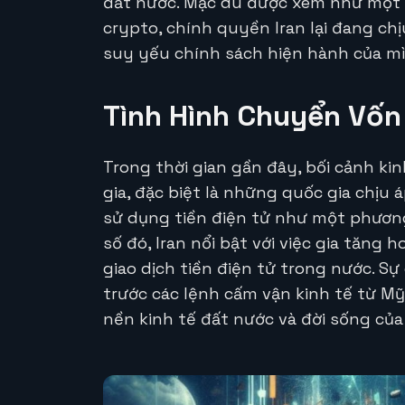
đất nước. Mặc dù được xem như một 
crypto, chính quyền Iran lại đang ch
suy yếu chính sách hiện hành của m
Tình Hình Chuyển Vốn
Trong thời gian gần đây, bối cảnh ki
gia, đặc biệt là những quốc gia chịu
sử dụng tiền điện tử như một phương
số đó, Iran nổi bật với việc gia tăn
giao dịch tiền điện tử trong nước. S
trước các lệnh cấm vận kinh tế từ M
nền kinh tế đất nước và đời sống của