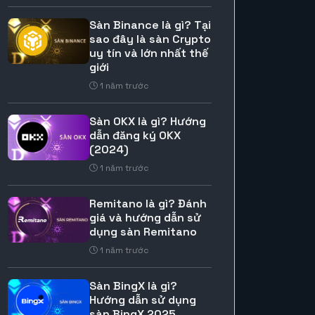
Sàn Binance là gì? Tại
sao đây là sàn Crypto
uy tín và lớn nhất thế
giới
1 năm trước
Sàn OKX là gì? Hướng
dẫn đăng ký OKX
(2024)
1 năm trước
Remitano là gì? Đánh
giá và hướng dẫn sử
dụng sàn Remitano
1 năm trước
Sàn BingX là gì?
Hướng dẫn sử dụng
sàn BingX 2025