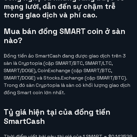
mạng lưới, dẫn đến sự chậm trễ
trong giao dịch và phí cao.
Mua bán đồng SMART coin ở sàn
nào?
Đồng tiền ảo SmartCash đang được giao dịch trên 3
sàn là Cryptopia (cặp SMART/BTC, SMART/LTC,
SMART/DOGE), CoinExchange (cặp SMART/BTC,
SMART/DOGE) và Stocks.Exchange (cặp SMART/BTC).
Trong đó sàn Cryptopia là sàn có khối lượng giao dịch
đồng Smart coin lớn nhất.
Tỷ giá hiện tại của đồng tiền
SmartCash
Thời điểm viết bài này thì
giá của 1 SMART = $0.142529