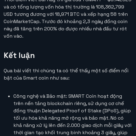
và có tổng lượng vốn hóa thị trường là 108,362,799
USD tương đương với 18,971 BTC và xếp hạng 58 trên
CoinMarketCap. Trước đó khoảng 2,3 ngày đồng coin
này đã tăng trên 200% do được nhiều nhà đầu tư rót
vốn vào.
Kết luận
Qua bài viết thì chúng ta có thể thấy một số điểm nổi
bật của Smart coin như sau:
Công nghệ và Bảo mật
: SMART Coin hoạt động
trên nền tảng blockchain riêng, sử dụng cơ chế
đồng thuận
Delegated Proof of Stake (DPoS)
, giúp
tối ưu hóa khả năng mở rộng và bảo mật. Nó có
khả năng xử lý lên đến
2.000 giao dịch mỗi giây
với
thời gian tạo khối trung bình khoảng 3 giây, giúp