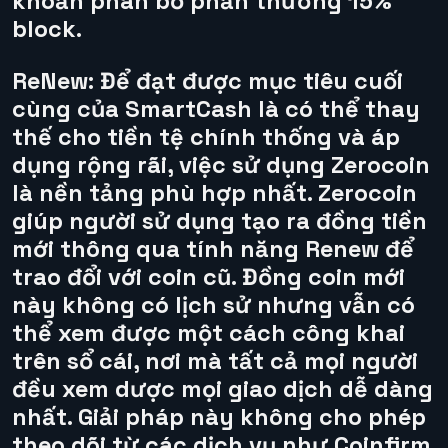
khoản phân bổ phần thưởng 15%
block.
ReNew:
Để đạt được mục tiêu cuối
cùng của SmartCash là có thể thay
thế cho tiền tệ chính thống và áp
dụng rộng rãi, việc sử dụng Zerocoin
là nền tảng phù hợp nhất. Zerocoin
giúp người sử dụng tạo ra đồng tiền
mới thông qua tính năng Renew để
trao đổi với coin cũ. Đồng coin mới
này không có lịch sử nhưng vẫn có
thể xem được một cách công khai
trên sổ cái, nơi mà tất cả mọi người
đều xem dược mọi giao dịch dễ dàng
nhất. Giải pháp này không cho phép
theo dõi từ các dịch vụ như Coinfirm