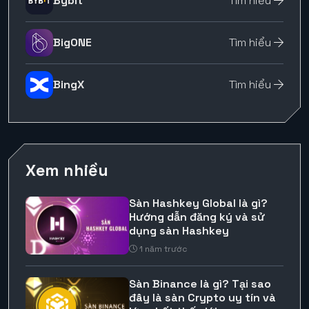
Bybit
Tìm hiểu
BigONE
Tìm hiểu
BingX
Tìm hiểu
Xem nhiều
Sàn Hashkey Global là gì?
Hướng dẫn đăng ký và sử
dụng sàn Hashkey
1 năm trước
Sàn Binance là gì? Tại sao
đây là sàn Crypto uy tín và