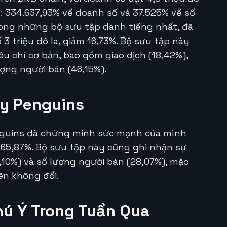
g: 334.637,93% về doanh số và 37.525% về số
rong những bộ sưu tập danh tiếng nhất, đã
 3 triệu đô la, giảm 16,73%. Bộ sưu tập này
êu chí cơ bản, bao gồm giao dịch (18,42%),
ợng người bán (46,15%).
y Penguins
nguins đã chứng minh sức mạnh của mình
g 65,87%. Bộ sưu tập này cũng ghi nhận sự
4,10%) và số lượng người bán (28,07%), mặc
ên không đổi.
hú Ý Trong Tuần Qua