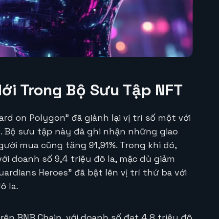
ới Trong Bộ Sưu Tập NFT
rd on Polygon” đã giành lại vị trí số một với
3%. Bộ sưu tập này đã ghi nhận những giao
ười mua cũng tăng 91,91%. Trong khi đó,
với doanh số 9,4 triệu đô la, mặc dù giảm
uardians Heroes” đã bật lên vị trí thứ ba với
ô la.
n BNB Chain, với doanh số đạt 4,8 triệu đô