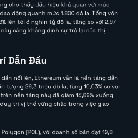
ũng cho thấy dấu hiệu khả quan với mức
 dao động quanh mức 1.800 đô la. Tổng vốn
ã lên tới 3 nghìn tỷ đô la, tăng so với 2,97
 này càng khẳng định sự trở lại của thị
rí Dẫn Đầu
 dần nổi lên, Ethereum vẫn là nền tảng dẫn
n tượng 26,3 triệu đô la, tăng 10,03% so với
n trên nền tảng này đã giảm 13,89% xuống
 duy trì vị thế vững chắc trong việc giao
Polygon (POL), với doanh số bán đạt 19,8