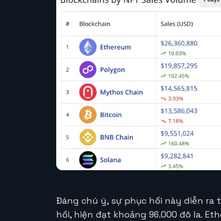
Đáng chú ý, sự phục hồi này diễn ra 
hồi, hiện đạt khoảng 96.000 đô la. 