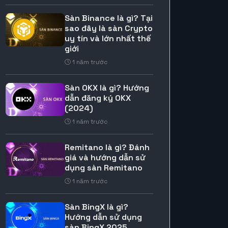
Sàn Binance là gì? Tại
sao đây là sàn Crypto
uy tín và lớn nhất thế
giới
1 năm trước
Sàn OKX là gì? Hướng
dẫn đăng ký OKX
(2024)
1 năm trước
Remitano là gì? Đánh
giá và hướng dẫn sử
dụng sàn Remitano
1 năm trước
Sàn BingX là gì?
Hướng dẫn sử dụng
sàn BingX 2025