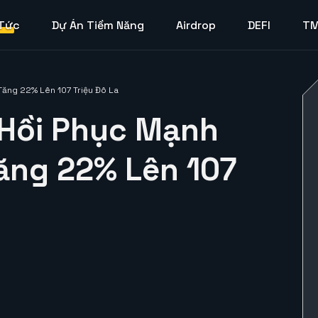
 Tức
Dự Án Tiềm Năng
Airdrop
DEFI
T
ăng 22% Lên 107 Triệu Đô La
 Hồi Phục Mạnh
ăng 22% Lên 107