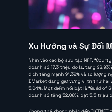
Xu Hướng và Sự Đổi M
Nhìn vào các bộ sưu tập NFT, “Courtya
doanh số 17,3 triệu đô la, tăng 98,9
dịch tăng mạnh 91,39% và số lượng ng
DMarket đang giữ vững vị trí thứ hai 
5,04%. Một điểm nổi bật là “Guild of G
doanh số tăng 52,08%, đạt 5,5 triệu đ
Không thể không nhắc đến DKTNFT trê