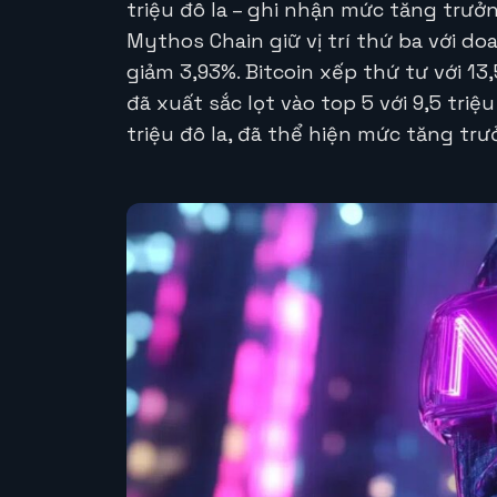
triệu đô la – ghi nhận mức tăng trưở
Mythos Chain giữ vị trí thứ ba với doa
giảm 3,93%. Bitcoin xếp thứ tư với 13,
đã xuất sắc lọt vào top 5 với 9,5 triệ
triệu đô la, đã thể hiện mức tăng tr