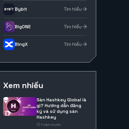
Bybit
Tìm hiểu
BigONE
Tìm hiểu
BingX
Tìm hiểu
Xem nhiều
Sàn Hashkey Global là
gì? Hướng dẫn đăng
ký và sử dụng sàn
Hashkey
1 năm trước