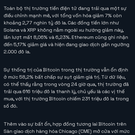
Toàn bộ thị trường tiền điện tử đang trải qua một sự
điều chỉnh mạnh mẽ, với tổng vốn hóa giảm 7% còn
khoảng 2,77 nghìn tỷ đô la. Các đồng tiền lớn như
Solana và XRP không nằm ngoài xu hướng giảm này,
lần lượt mất 8,06% và 6,23%. Ethereum cũng ghi nhận
đến 5,17% giảm giá và hiện đang giao dịch gần ngưỡng
2.000 đô la.
Sự thống trị của Bitcoin trong thị trường vẫn ổn định
ở mức 58,2% bất chấp sự sụt giảm giá trị. Từ dữ liệu,
có thể thấy rằng trong vòng 24 giờ qua, thị trường đã
trải qua 616 triệu đô la thanh lý, chủ yếu là các vị thế
mua, với thị trường Bitcoin chiếm 231 triệu đô la trong
số đó.
Thêm vào sự bất ổn, hợp đồng tương lai Bitcoin trên
Sàn giao dịch hàng hóa Chicago (CME) mở cửa với mức