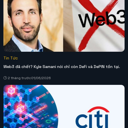
Tin Tức
Web3 đã chết? Kyle Samani nói chỉ còn DeFi và DePIN tồn tại.
2 tháng trước
01/06/2026