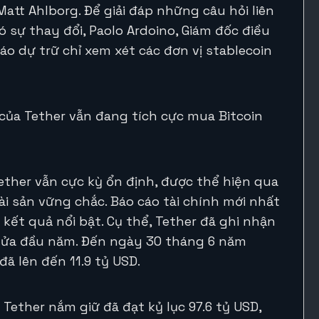
att Ahlborg. Để giải đáp những câu hỏi liên
 sự thay đổi, Paolo Ardoino, Giám đốc điều
áo dự trữ chỉ xem xét các đơn vị stablecoin
 của Tether vẫn đang tích cực mua Bitcoin
Tether vẫn cực kỳ ổn định, được thể hiện qua
ài sản vững chắc. Báo cáo tài chính mới nhất
ết quả nổi bật. Cụ thể, Tether đã ghi nhận
 nửa đầu năm. Đến ngày 30 tháng 6 năm
ã lên đến 11.9 tỷ USD.
Tether nắm giữ đã đạt kỷ lục 97.6 tỷ USD,