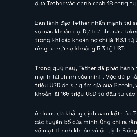
đưa Tether vào danh sách 18 công ty
Ban lãnh đạo Tether nhấn mạnh tài sả
với các khoản nợ. Dự trữ cho các toke
trong khi các khoản nợ chỉ là 113.1 tỷ
ròng so với nợ khoảng 5.3 tỷ USD.
Trong quý này, Tether đã phát hành 
mạnh tài chính của mình. Mặc dù phải
triệu USD do sự giảm giá của Bitcoin
khoản lãi 165 triệu USD từ đầu tư vào
Ardoino đã khẳng định cam kết của Te
các tuyên bố của mình. Ông chỉ ra rằ
về mặt thanh khoản và ổn định. Đồng