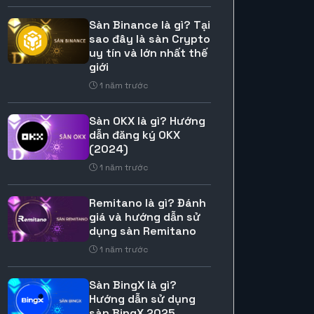
Sàn Binance là gì? Tại
sao đây là sàn Crypto
uy tín và lớn nhất thế
giới
1 năm trước
Sàn OKX là gì? Hướng
dẫn đăng ký OKX
(2024)
1 năm trước
Remitano là gì? Đánh
giá và hướng dẫn sử
dụng sàn Remitano
1 năm trước
Sàn BingX là gì?
Hướng dẫn sử dụng
sàn BingX 2025