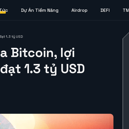
 Tức
Dự Án Tiềm Năng
Airdrop
DEFI
T
đạt 1.3 tỷ USD
 Bitcoin, lợi
đạt 1.3 tỷ USD