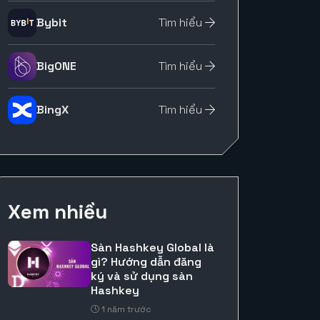
Bybit
Tìm hiểu
BigONE
Tìm hiểu
BingX
Tìm hiểu
Xem nhiều
Sàn Hashkey Global là
gì? Hướng dẫn đăng
ký và sử dụng sàn
Hashkey
1 năm trước