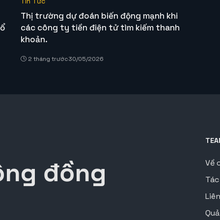
Tin Tức
Thị trường dự đoán biến động mạnh khi
cổ
các công ty tiền điện tử tìm kiếm thanh
khoản.
2 tháng trước
30/05/2026
TEA
ộng đồng
Về 
Tác
Liê
Quả