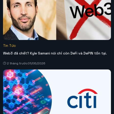
Tin Tức
Web3 đã chết? Kyle Samani nói chỉ còn DeFi và DePIN tồn tại.
2 tháng trước
01/06/2026