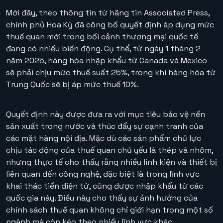
Mới đây, theo thông tin từ hãng tin Associated Press,
chính phủ Hoa Kỳ đã công bố quyết định áp dụng mức
thuế quan mới trong bối cảnh thương mại quốc tế
đang có nhiều biến động. Cụ thể, từ ngày 1 tháng 2
năm 2025, hàng hóa nhập khẩu từ Canada và Mexico
sẽ phải chịu mức thuế suất 25%, trong khi hàng hóa từ
Trung Quốc sẽ bị áp mức thuế 10%.
Quyết định này được đưa ra với mục tiêu bảo vệ nền
sản xuất trong nước và thúc đẩy sự cạnh tranh của
các mặt hàng nội địa. Mặc dù các sản phẩm chủ lực
chịu tác động của thuế quan chủ yếu là thép và nhôm,
nhưng thực tế cho thấy rằng nhiều linh kiện và thiết bị
liên quan đến công nghệ, đặc biệt là trong lĩnh vực
khai thác tiền điện tử, cũng được nhập khẩu từ các
quốc gia này. Điều này cho thấy sự ảnh hưởng của
chính sách thuế quan không chỉ giới hạn trong một số
ngành mà còn kéo theo nhiều lĩnh vực khác.