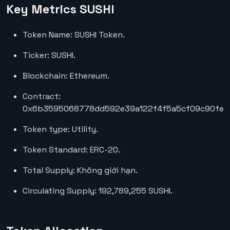
Key Metrics SUSHI
Token Name: SUSHI Token.
Ticker: SUSHI.
Blockchain: Ethereum.
Contract:
0x6b3595068778dd592e39a122f4f5a5cf09c90fe2
Token type: Utility.
Token Standard: ERC-20.
Total Supply: Không giới hạn.
Circulating Supply: 192,789,255 SUSHI.