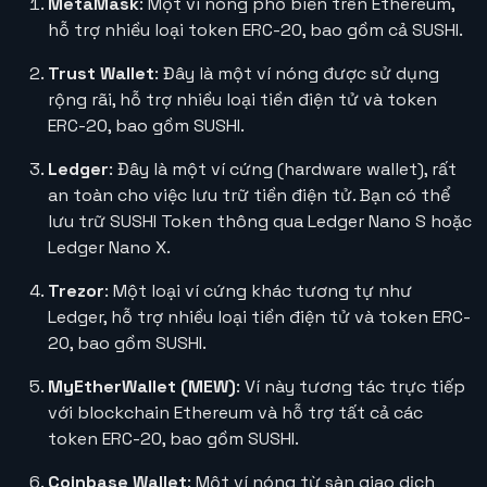
MetaMask
: Một ví nóng phổ biến trên Ethereum,
hỗ trợ nhiều loại token ERC-20, bao gồm cả SUSHI.
Trust Wallet
: Đây là một ví nóng được sử dụng
rộng rãi, hỗ trợ nhiều loại tiền điện tử và token
ERC-20, bao gồm SUSHI.
Ledger
: Đây là một ví cứng (hardware wallet), rất
an toàn cho việc lưu trữ tiền điện tử. Bạn có thể
lưu trữ SUSHI Token thông qua Ledger Nano S hoặc
Ledger Nano X.
Trezor
: Một loại ví cứng khác tương tự như
Ledger, hỗ trợ nhiều loại tiền điện tử và token ERC-
20, bao gồm SUSHI.
MyEtherWallet (MEW)
: Ví này tương tác trực tiếp
với blockchain Ethereum và hỗ trợ tất cả các
token ERC-20, bao gồm SUSHI.
Coinbase Wallet
: Một ví nóng từ sàn giao dịch