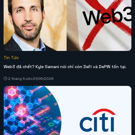
Tin Tức
Web3 đã chết? Kyle Samani nói chỉ còn DeFi và DePIN tồn tại.
2 tháng trước
01/06/2026