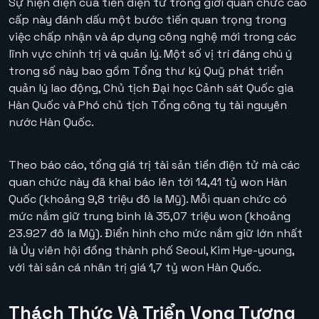
Sự hiện diện của tiền điện tử trong giới quan chức cao
cấp này đánh dấu một bước tiến quan trọng trong
việc chấp nhận và áp dụng công nghệ mới trong các
lĩnh vực chính trị và quản lý. Một số vị trí đáng chú ý
trong số này bao gồm Tổng thư ký Quỹ phát triển
quản lý lao động, Chủ tịch Đại học Cảnh sát Quốc gia
Hàn Quốc và Phó chủ tịch Tổng công ty tài nguyên
nước Hàn Quốc.
Theo báo cáo, tổng giá trị tài sản tiền điện tử mà các
quan chức này đã khai báo lên tới 14,41 tỷ won Hàn
Quốc (khoảng 9,8 triệu đô la Mỹ). Mỗi quan chức có
mức nắm giữ trung bình là 35,07 triệu won (khoảng
23.927 đô la Mỹ). Điển hình cho mức nắm giữ lớn nhất
là Ủy viên hội đồng thành phố Seoul, Kim Hye-young,
với tài sản cá nhân trị giá 1,7 tỷ won Hàn Quốc.
Thách Thức Và Triển Vọng Tương