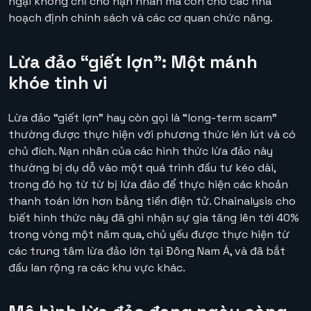
ngại không chỉ cho nạn nhân mà còn cho các nhà
hoạch định chính sách và các cơ quan chức năng.
Lừa đảo “giết lợn”: Một mánh
khóe tinh vi
Lừa đảo “giết lợn” hay còn gọi là “long-term scam”
thường được thực hiện với phương thức lén lút và có
chủ đích. Nạn nhân của các hình thức lừa đảo này
thường bị dụ dỗ vào một quá trình đầu tư kéo dài,
trong đó họ từ từ bị lừa đảo để thực hiện các khoản
thanh toán lớn hơn bằng tiền điện tử. Chainalysis cho
biết hình thức này đã ghi nhận sự gia tăng lên tới 40%
trong vòng một năm qua, chủ yếu được thực hiện từ
các trung tâm lừa đảo lớn tại Đông Nam Á, và đã bắt
đầu lan rộng ra các khu vực khác.