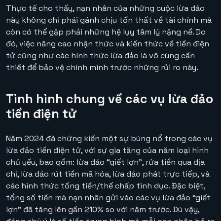
Thực tế cho thấy, nạn nhân của những cuộc lừa đảo
này không chỉ phải gánh chịu tổn thất về tài chính mà
còn có thể gặp phải những hệ lụy tâm lý nặng nề. Do
đó, việc nâng cao nhận thức và kiến thức về tiền điện
tử cũng như các hình thức lừa đảo là vô cùng cần
thiết để bảo vệ chính mình trước những rủi ro này.
Tình hình chung về các vụ lừa đảo
tiền điện tử
Năm 2024 đã chứng kiến một sự bùng nổ trong các vụ
lừa đảo tiền điện tử, với sự gia tăng của năm loại hình
chủ yếu, bao gồm: lừa đảo “giết lợn”, rửa tiền qua địa
chỉ, lừa đảo rút tiền mã hóa, lừa đảo phát trực tiếp, và
các hình thức tống tiền/thế chấp tình dục. Đặc biệt,
tổng số tiền mà nạn nhân gửi vào các vụ lừa đảo “giết
lợn” đã tăng lên gần 210% so với năm trước. Dù vậy,