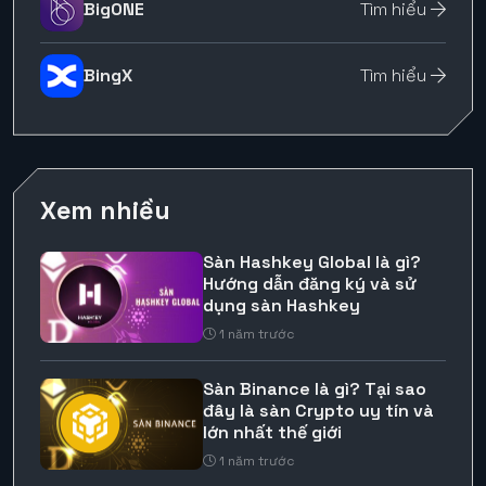
BigONE
Tìm hiểu
BingX
Tìm hiểu
Xem nhiều
Sàn Hashkey Global là gì?
Hướng dẫn đăng ký và sử
dụng sàn Hashkey
1 năm trước
Sàn Binance là gì? Tại sao
đây là sàn Crypto uy tín và
lớn nhất thế giới
1 năm trước