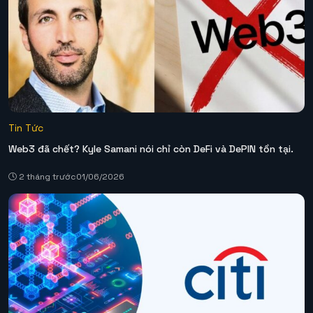
Tin Tức
Web3 đã chết? Kyle Samani nói chỉ còn DeFi và DePIN tồn tại.
2 tháng trước
01/06/2026