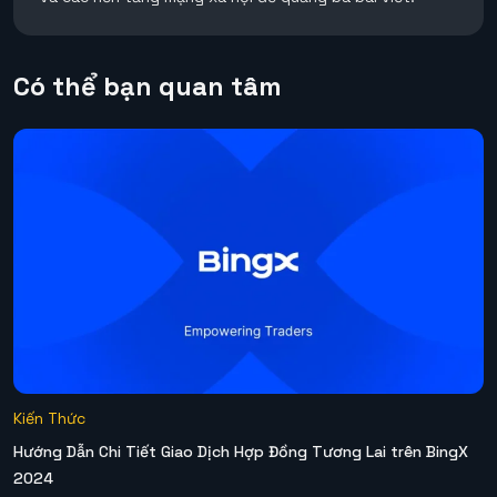
Có thể bạn quan tâm
Kiến Thức
Hướng Dẫn Chi Tiết Giao Dịch Hợp Đồng Tương Lai trên BingX
2024