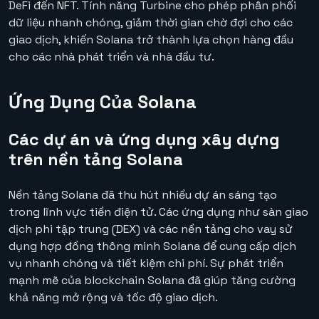
DeFi đến NFT. Tính năng Turbine cho phép phân phối
dữ liệu nhanh chóng, giảm thời gian chờ đợi cho các
giao dịch, khiến Solana trở thành lựa chọn hàng đầu
cho các nhà phát triển và nhà đầu tư.
Ứng Dụng Của Solana
Các dự án và ứng dụng xây dựng
trên nền tảng Solana
Nền tảng Solana đã thu hút nhiều dự án sáng tạo
trong lĩnh vực tiền điện tử. Các ứng dụng như sàn giao
dịch phi tập trung (DEX) và các nền tảng cho vay sử
dụng hợp đồng thông minh Solana để cung cấp dịch
vụ nhanh chóng và tiết kiệm chi phí. Sự phát triển
mạnh mẽ của blockchain Solana đã giúp tăng cường
khả năng mở rộng và tốc độ giao dịch.