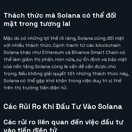
Thách thức mà Solana có thể đối
mặt trong tương lai
Mặc dù có những lợi thế rõ ràng, Solana cũng đối mặt
với nhiều thách thức. Cạnh tranh từ các blockchain
Solana khác như Ethereum và Binance Smart Chain có
thể làm giảm thị phần. Hơn nữa, sự ổn định và bảo mật
của nền tảng Solana cũng là vấn đề cần được chú
trọng. Nếu không giải quyết tốt những thách thức này,
Solana có thể gặp khó khăn trong việc duy trì vị thế
trên thị trường tiền điện tử.
Các Rủi Ro Khi Đầu Tư Vào Solana
Các rủi ro liên quan đến việc đầu tư
vào tiền điện tử