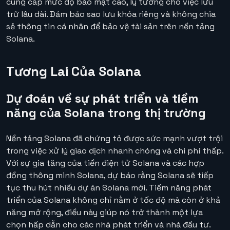
cung cấp mức độ bảo mật cao, lý tưởng cho việc lưu
trữ lâu dài. Đảm bảo sao lưu khóa riêng và không chia
sẻ thông tin cá nhân để bảo vệ tài sản trên nền tảng
Solana.
Tương Lai Của Solana
Dự đoán về sự phát triển và tiềm
năng của Solana trong thị trường
Nền tảng Solana đã chứng tỏ được sức mạnh vượt trội
trong việc xử lý giao dịch nhanh chóng và chi phí thấp.
Với sự gia tăng của tiền điện tử Solana và các hợp
đồng thông minh Solana, dự báo rằng Solana sẽ tiếp
tục thu hút nhiều dự án Solana mới. Tiềm năng phát
triển của Solana không chỉ nằm ở tốc độ mà còn ở khả
năng mở rộng, điều này giúp nó trở thành một lựa
chọn hấp dẫn cho các nhà phát triển và nhà đầu tư.