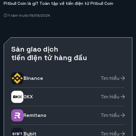
Pitbull Coin là gì? Toàn tập về tiền điện tử Pitbull Coin
1 năm trước
19/09/2024
Sàn giao dịch
tiền điện tử hàng đầu
Binance
Tìm hiểu
OKX
Tìm hiểu
Remitano
Tìm hiểu
Bybit
Tìm hiểu