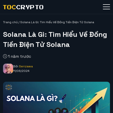
Trang chủ
/
Solana Là Gì: Tìm Hiểu Về Đồng Tiền Điện Tử Solana
Solana Là Gì: Tìm Hiểu Về Đồng
Tiền Điện Tử Solana
1 năm trước
Bởi
Serizawa
11/08/2024