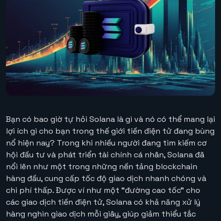
Bạn có bao giờ tự hỏi Solana là gì và nó có thể mang lại
lợi ích gì cho bạn trong thế giới tiền điện tử đang bùng
nổ hiện nay? Trong khi nhiều người đang tìm kiếm cơ
hội đầu tư và phát triển tài chính cá nhân, Solana đã
nổi lên như một trong những nền tảng blockchain
hàng đầu, cung cấp tốc độ giao dịch nhanh chóng và
chi phí thấp. Được ví như một “đường cao tốc” cho
các giao dịch tiền điện tử, Solana có khả năng xử lý
hàng nghìn giao dịch mỗi giây, giúp giảm thiểu tắc