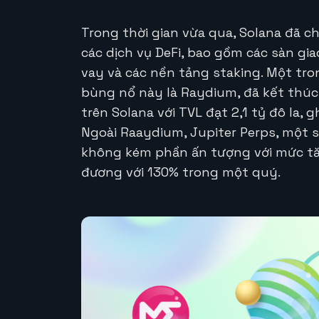
Trong thời gian vừa qua, Solana đã c
các dịch vụ DeFi, bao gồm các sàn gia
vay và các nền tảng staking. Một tr
bùng nổ này là Raydium, đã kết thúc 
trên Solana với TVL đạt 2,1 tỷ đô la,
Ngoài Raaydium, Jupiter Perps, một s
không kém phần ấn tượng với mức tăn
đương với 130% trong một quý.