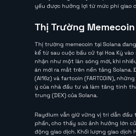
yếu được hưởng lợi từ mức phí giao d
Thị Trường Memecoin 
Thị trường memecoin tại Solana đang
kể từ sau cuộc bầu cử tại Hoa Kỳ vào
nhận như một làn sóng mới, khi nhiều
án mới ra mắt trên nền tảng Solana. Đ
(AI16z) và fartcoin (FARTCOIN), nhữn
ý của nhà đầu tư và làm tăng tính th
trung (DEX) của Solana.
Raydium vẫn giữ vững vị trí dẫn đầu 
phần, cho thấy sức ảnh hưởng lớn củ
động giao dịch. Khối lượng giao dịc