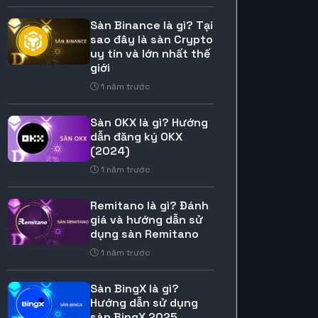
Sàn Binance là gì? Tại
sao đây là sàn Crypto
uy tín và lớn nhất thế
giới
1 năm trước
Sàn OKX là gì? Hướng
dẫn đăng ký OKX
(2024)
1 năm trước
Remitano là gì? Đánh
giá và hướng dẫn sử
dụng sàn Remitano
1 năm trước
Sàn BingX là gì?
Hướng dẫn sử dụng
sàn BingX 2025