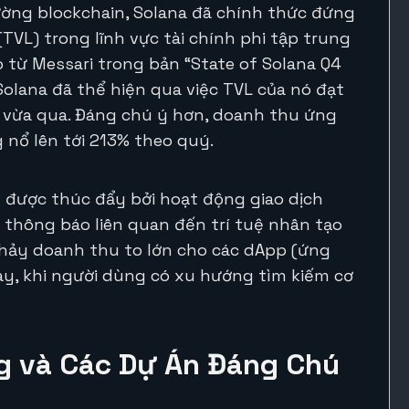
ường blockchain, Solana đã chính thức đứng
a (TVL) trong lĩnh vực tài chính phi tập trung
o từ Messari trong bản “State of Solana Q4
olana đã thể hiện qua việc TVL của nó đạt
ý vừa qua. Đáng chú ý hơn, doanh thu ứng
 nổ lên tới 213% theo quý.
u được thúc đẩy bởi hoạt động giao dịch
thông báo liên quan đến trí tuệ nhân tạo
chảy doanh thu to lớn cho các dApp (ứng
ày, khi người dùng có xu hướng tìm kiếm cơ
g và Các Dự Án Đáng Chú