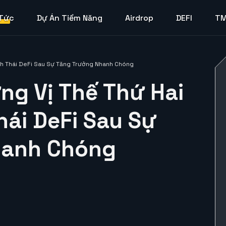
 Tức
Dự Án Tiềm Năng
Airdrop
DEFI
T
nh Thái DeFi Sau Sự Tăng Trưởng Nhanh Chóng
ng Vị Thế Thứ Hai
hái DeFi Sau Sự
hanh Chóng