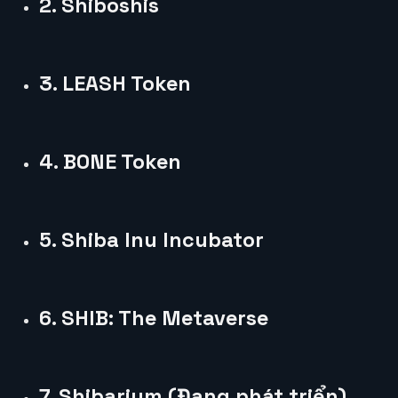
2. Shiboshis
3. LEASH Token
4. BONE Token
5. Shiba Inu Incubator
6. SHIB: The Metaverse
7. Shibarium (Đang phát triển)