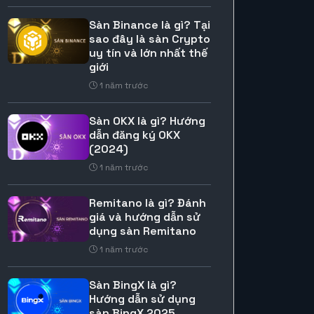
Sàn Binance là gì? Tại
sao đây là sàn Crypto
uy tín và lớn nhất thế
giới
1 năm trước
Sàn OKX là gì? Hướng
dẫn đăng ký OKX
(2024)
1 năm trước
Remitano là gì? Đánh
giá và hướng dẫn sử
dụng sàn Remitano
1 năm trước
Sàn BingX là gì?
Hướng dẫn sử dụng
sàn BingX 2025