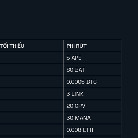
TỐI THIỂU
PHÍ RÚT
5 APE
80 BAT
0.0005 BTC
3 LINK
20 CRV
30 MANA
0.008 ETH