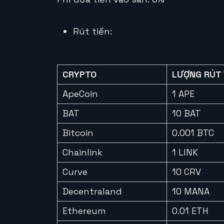
Rút tiền:
CRYPTO
LƯỢNG RÚT 
ApeCoin
1 APE
BAT
10 BAT
Bitcoin
0.001 BTC
Chainlink
1 LINK
Curve
10 CRV
Decentraland
10 MANA
Ethereum
0.01 ETH