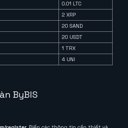
0.01 LTC
2 XRP
20 SAND
20 USDT
1 TRX
4 UNI
àn ByBIS
om/register
. Điền các thông tin cần thiết và