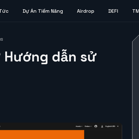
 Tức
Dự Án Tiềm Năng
Airdrop
DEFI
T
IS
? Hướng dẫn sử