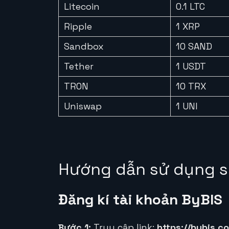
Litecoin
0.1 LTC
Ripple
1 XRP
Sandbox
10 SAND
Tether
1 USDT
TRON
10 TRX
Uniswap
1 UNI
Hướng dẫn sử dụng s
Đăng kí tài khoản ByBIS
Bước 1:
Truy cập link:
https://bybis.c