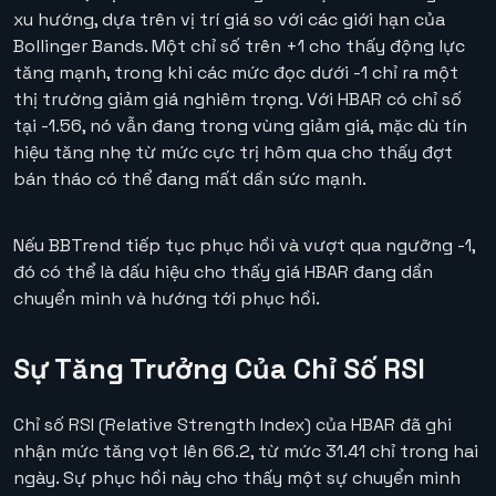
xu hướng, dựa trên vị trí giá so với các giới hạn của
Bollinger Bands. Một chỉ số trên +1 cho thấy động lực
tăng mạnh, trong khi các mức đọc dưới -1 chỉ ra một
thị trường giảm giá nghiêm trọng. Với HBAR có chỉ số
tại -1.56, nó vẫn đang trong vùng giảm giá, mặc dù tín
hiệu tăng nhẹ từ mức cực trị hôm qua cho thấy đợt
bán tháo có thể đang mất dần sức mạnh.
Nếu BBTrend tiếp tục phục hồi và vượt qua ngưỡng -1,
đó có thể là dấu hiệu cho thấy giá HBAR đang dần
chuyển mình và hướng tới phục hồi.
Sự Tăng Trưởng Của Chỉ Số RSI
Chỉ số RSI (Relative Strength Index) của HBAR đã ghi
nhận mức tăng vọt lên 66.2, từ mức 31.41 chỉ trong hai
ngày. Sự phục hồi này cho thấy một sự chuyển mình