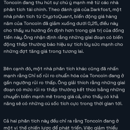
Toncoin đang thu hút sự chú ý mạnh mẽ từ các nhà
phân tích tài chính. Theo đánh giá của Darkfost, một
nhà phân tích từ CryptoQuant, biến động giá hàng
năm của Toncoin đã giảm xuống dưới 0,25, điều này
cho thấy xu hướng ổn định hơn trong giá trị của đồng
tiền này. Ông nhận định rằng những giai đoạn có biến
động thấp thường báo hiệu sự tích lũy sức mạnh cho
những đợt tăng giá trong tương lai.
Bên cạnh đó, một nhà phân tích khác cũng đã nhấn
mạnh rằng Chỉ số rủi ro chuẩn hóa của Toncoin đang ở
gần ngưỡng rủi ro thấp. Ông giải thích rằng những giai
đoạn có mức rủi ro thấp thường kết thúc bằng những
chuyển biến mạnh mẽ trong giá cả, cho thấy có khả
năng sẽ có những cú sốc tích cực trong thời gian tới.
Cả hai phân tích này đều chỉ ra rằng Toncoin đang ở
một vị thế chiến lược để phát triển. Việc giảm thiểu