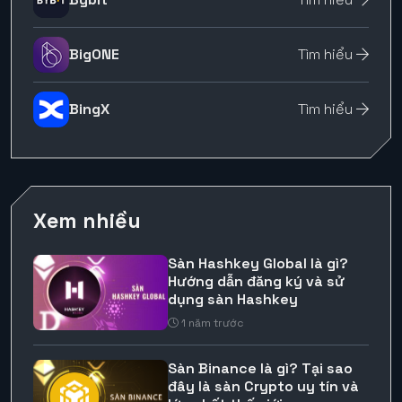
BigONE
Tìm hiểu
BingX
Tìm hiểu
Xem nhiều
Sàn Hashkey Global là gì?
Hướng dẫn đăng ký và sử
dụng sàn Hashkey
1 năm trước
Sàn Binance là gì? Tại sao
đây là sàn Crypto uy tín và