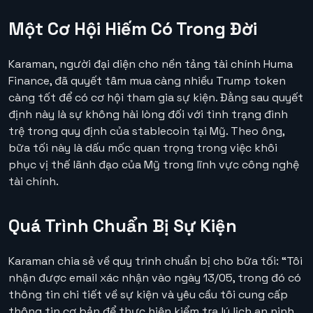
Một Cơ Hội Hiếm Có Trong Đời
Karaman, người đại diện cho nền tảng tài chính Huma
Finance, đã quyết tâm mua càng nhiều Trump token
càng tốt để có cơ hội tham gia sự kiện. Đằng sau quyết
định này là sự không hài lòng đối với tình trạng đình
trệ trong quy định của stablecoin tại Mỹ. Theo ông,
bữa tối này là dấu mốc quan trọng trong việc khôi
phục vị thế lãnh đạo của Mỹ trong lĩnh vực công nghệ
tài chính.
Quá Trình Chuẩn Bị Sự Kiện
Karaman chia sẻ về quy trình chuẩn bị cho bữa tối: “Tôi
nhận được email xác nhận vào ngày 13/05, trong đó có
thông tin chi tiết về sự kiện và yêu cầu tôi cung cấp
thông tin cơ bản để thực hiện kiểm tra lý lịch an ninh.