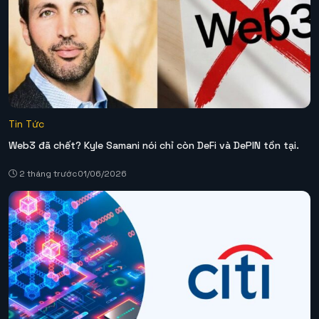
Tin Tức
Web3 đã chết? Kyle Samani nói chỉ còn DeFi và DePIN tồn tại.
2 tháng trước
01/06/2026