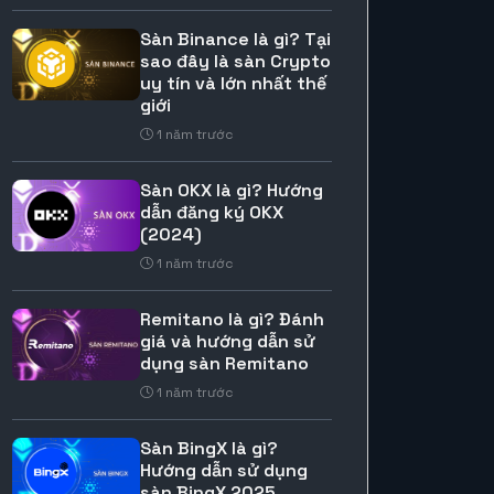
Sàn Binance là gì? Tại
sao đây là sàn Crypto
uy tín và lớn nhất thế
giới
1 năm trước
Sàn OKX là gì? Hướng
dẫn đăng ký OKX
(2024)
1 năm trước
Remitano là gì? Đánh
giá và hướng dẫn sử
dụng sàn Remitano
1 năm trước
Sàn BingX là gì?
Hướng dẫn sử dụng
sàn BingX 2025