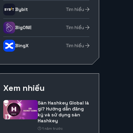
Bybit
Tìm hiểu
BigONE
Tìm hiểu
BingX
Tìm hiểu
Xem nhiều
Sàn Hashkey Global là
gì? Hướng dẫn đăng
ký và sử dụng sàn
Hashkey
1 năm trước