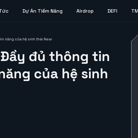
 Tức
Dự Án Tiềm Năng
Airdrop
DEFI
T
tiềm năng của hệ sinh thái Near
? Đầy đủ thông tin
 năng của hệ sinh