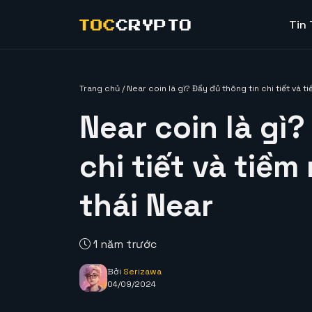
Tin
Trang chủ
/
Near coin là gì? Đầy đủ thông tin chi tiết và 
Near coin là gì
chi tiết và tiềm
thái Near
1 năm trước
Bởi
Serizawa
04/09/2024