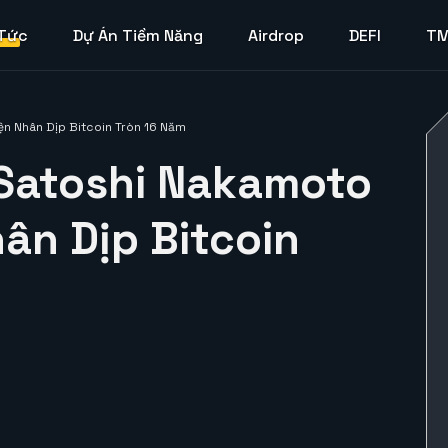
 Tức
Dự Án Tiềm Năng
Airdrop
DEFI
T
iện Nhân Dịp Bitcoin Tròn 16 Năm
a Satoshi Nakamoto
hân Dịp Bitcoin