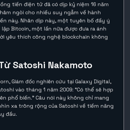
ồng tiền điện tử đã có dịp kỷ niệm 16 năm
n châm ngòi cho nhiều suy ngẫm về hành
iền này. Nhân dịp này, một tuyên bố đầy ý
lập Bitcoin, một lần nữa được đưa ra ánh
ười yêu thích công nghệ blockchain không
 Từ Satoshi Nakamoto
rn, Giám đốc nghiên cứu tại Galaxy Digital,
Satoshi vào tháng 1 năm 2009: “Có thể sẽ hợp
nên phổ biến.” Câu nói này không chỉ mang
nhìn xa trông rộng của Satoshi về tiềm năng
ày đầu.