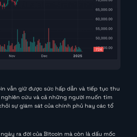
oin vẫn giữ được sức hấp dẫn và tiếp tục thu
à nghiên cứu và cả những người muốn tìm
 khỏi sự giám sát của chính phủ hay các tổ
 ngày ra đời của Bitcoin mà còn là dấu mốc