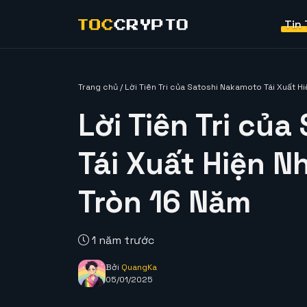
Tin
Trang chủ
/
Lời Tiên Tri của Satoshi Nakamoto Tái Xuất H
Lời Tiên Tri củ
Tái Xuất Hiện N
Tròn 16 Năm
1 năm trước
Bởi
QuangKa
05/01/2025