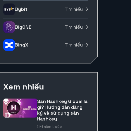
Bybit
Tìm hiểu
BigONE
Tìm hiểu
BingX
Tìm hiểu
Xem nhiều
Sàn Hashkey Global là
gì? Hướng dẫn đăng
ký và sử dụng sàn
Hashkey
1 năm trước