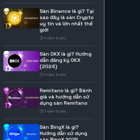
Sàn Binance là gì? Tại
sao đây là sàn Crypto
uy tín và lớn nhất thế
giới
1 năm trước
Sàn OKX là gì? Hướng
dẫn đăng ký OKX
(2024)
1 năm trước
Remitano là gì? Đánh
giá và hướng dẫn sử
dụng sàn Remitano
1 năm trước
Sàn BingX là gì?
Hướng dẫn sử dụng
sàn BingX 2025