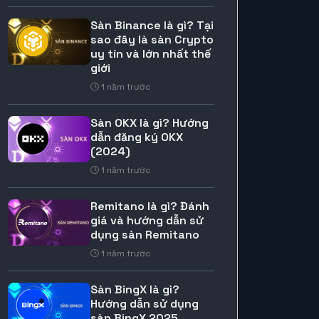
Sàn Binance là gì? Tại
sao đây là sàn Crypto
uy tín và lớn nhất thế
giới
1 năm trước
Sàn OKX là gì? Hướng
dẫn đăng ký OKX
(2024)
1 năm trước
Remitano là gì? Đánh
giá và hướng dẫn sử
dụng sàn Remitano
1 năm trước
Sàn BingX là gì?
Hướng dẫn sử dụng
sàn BingX 2025