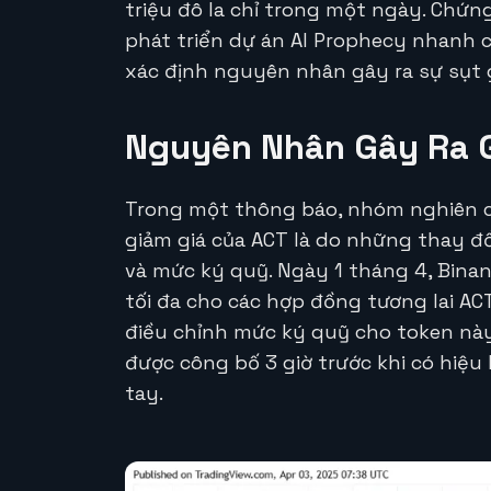
triệu đô la chỉ trong một ngày. Chứ
phát triển dự án AI Prophecy nhanh 
xác định nguyên nhân gây ra sự sụt 
Nguyên Nhân Gây Ra 
Trong một thông báo, nhóm nghiên 
giảm giá của ACT là do những thay đ
và mức ký quỹ. Ngày 1 tháng 4, Bina
tối đa cho các hợp đồng tương lai AC
điều chỉnh mức ký quỹ cho token này.
được công bố 3 giờ trước khi có hiệu 
tay.