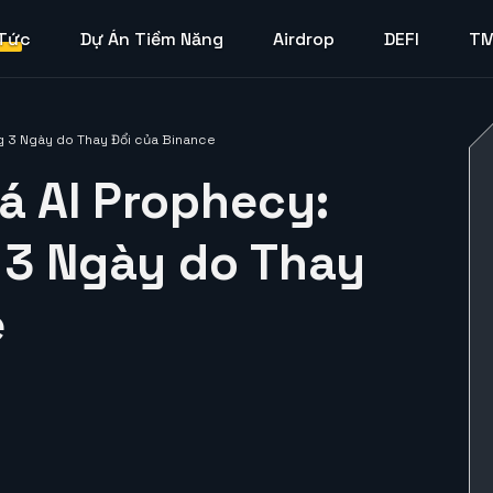
 Tức
Dự Án Tiềm Năng
Airdrop
DEFI
T
g 3 Ngày do Thay Đổi của Binance
á AI Prophecy:
 3 Ngày do Thay
e