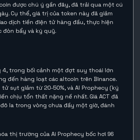
oin được chú ý gần đây, đã trải qua một cú
gày. Cụ thể, giá trị của token này đã giảm
ao dịch tiền điện tử hàng đầu, thực hiện
 đòn bẩy và ký quỹ.
 4, trong bối cảnh một đợt suy thoái lớn
ng đến hàng loạt các altcoin trên Binance.
n tử sụt giảm từ 20-50%, và AI Prophecy (ký
ền chịu tổn thất nặng nề nhất. Giá ACT đã
8 đô la trong vòng chưa đầy một giờ, đánh
hóa thị trường của Ai Prophecy bốc hơi 96