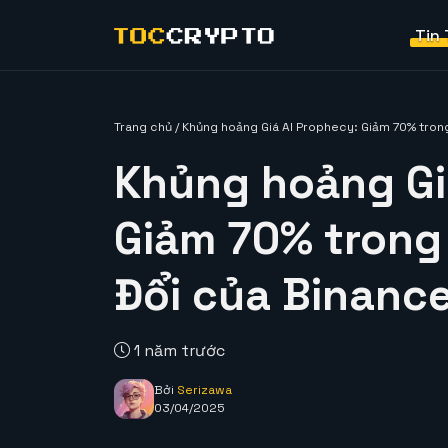
Tin
Trang chủ
/
Khủng hoảng Giá AI Prophecy: Giảm 70% tron
Khủng hoảng Gi
Giảm 70% trong
Đổi của Binanc
1 năm trước
Bởi
Serizawa
03/04/2025