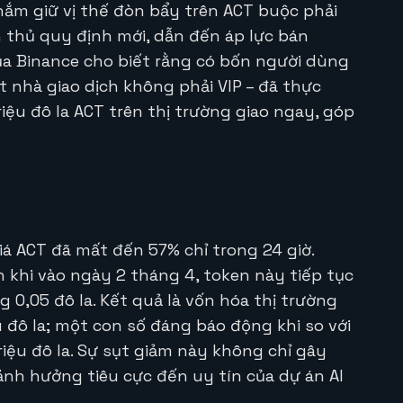
nắm giữ vị thế đòn bẩy trên ACT buộc phải
 thủ quy định mới, dẫn đến áp lực bán
ủa Binance cho biết rằng có bốn người dùng
t nhà giao dịch không phải VIP – đã thực
iệu đô la ACT trên thị trường giao ngay, góp
iá ACT đã mất đến 57% chỉ trong 24 giờ.
n khi vào ngày 2 tháng 4, token này tiếp tục
0,05 đô la. Kết quả là vốn hóa thị trường
 đô la; một con số đáng báo động khi so với
iệu đô la. Sự sụt giảm này không chỉ gây
ảnh hưởng tiêu cực đến uy tín của dự án AI