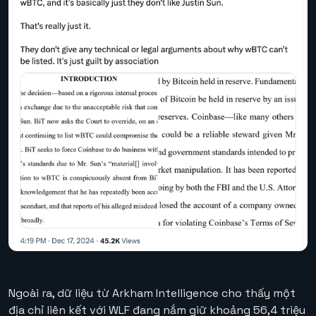
Ngoài ra, dữ liệu từ Arkham Intelligence cho thấy một
địa chỉ liên kết với WLF đang nắm giữ khoảng 56,4 triệu