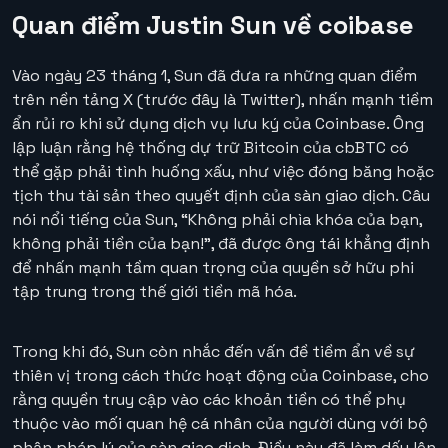
Quan điểm Justin Sun về coibase
Vào ngày 23 tháng 1, Sun đã đưa ra những quan điểm
trên nền tảng X (trước đây là Twitter), nhấn mạnh tiềm
ẩn rủi ro khi sử dụng dịch vụ lưu ký của Coinbase. Ông
lập luận rằng hệ thống dự trữ Bitcoin của cbBTC có
thể gặp phải tình huống xấu, như việc đóng băng hoặc
tịch thu tài sản theo quyết định của sàn giao dịch. Câu
nói nổi tiếng của Sun, “Không phải chìa khóa của bạn,
không phải tiền của bạn!”, đã được ông tái khẳng định
để nhấn mạnh tầm quan trọng của quyền sở hữu phi
tập trung trong thế giới tiền mã hóa.
Trong khi đó, Sun còn nhắc đến vấn đề tiềm ẩn về sự
thiên vị trong cách thức hoạt động của Coinbase, cho
rằng quyền truy cập vào các khoản tiền có thể phụ
thuộc vào mối quan hệ cá nhân của người dùng với bộ
phận pháp lý của sàn giao dịch. Điều này đã làm dấy lên