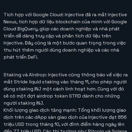
Tích hợp với Google Cloud: Injective đã ra mắt Injective
Nexus, tích hợp dữ liệu blockchain của mình với Google
Cloud BigQuery, giúp các doanh nghiệp và nhà phát
triển dễ dàng truy cập và phân tích dữ liệu trên
Injective. Đây cũng là một bước quan trọng trong việc
thu hút thêm người dùng doanh nghiệp và các nhà
phát triển DeFi.
Staking và Airdrop: Injective cũng thông báo về việc ra
mắt Stride liquid staking vào tháng 11, cho phép người
dùng staking INJ một cách linh hoạt hơn. Cùng với đó
sẽ có một đợt airdrop token STRD dành cho những
người staking INJ.
Khối lượng giao dịch tăng mạnh: Tổng khối lượng giao
dịch trên các dApp sàn giao dịch của Injective đạt 856
triệu USD trong tháng 10, với đỉnh điểm hàng ngày lên
đến 77 triệu USD. Các thị trường như Bitcoin và Solana