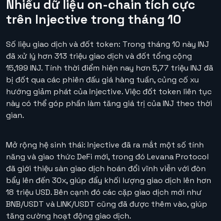
Nhiều dữ liệu on-chain tích cực
trên Injective trong tháng 10
Số liệu giao dịch và đốt token: Trong tháng 10 này INJ
đã xử lý hơn 313 triệu giao dịch và đốt tổng cộng
15,199 INJ. Tính thời điểm hiện nay hơn 5,77 triệu INJ đã
bị đốt qua các phiên đấu giá hàng tuần, củng cố xu
hướng giảm phát của Injective. Việc đốt token liên tục
này có thể góp phần làm tăng giá trị của INJ theo thời
gian.
Mở rộng hệ sinh thái: Injective đã ra mắt một số tính
năng và giao thức DeFi mới, trong đó Levana Protocol
đã giới thiệu sàn giao dịch hoán đổi vĩnh viễn với đòn
bẩy lên đến 30x, giúp đẩy khối lượng giao dịch lên hơn
18 triệu USD. Bên cạnh đó các cặp giao dịch mới như
BNB/USDT và LINK/USDT cũng đã được thêm vào, giúp
tăng cường hoạt động giao dịch.