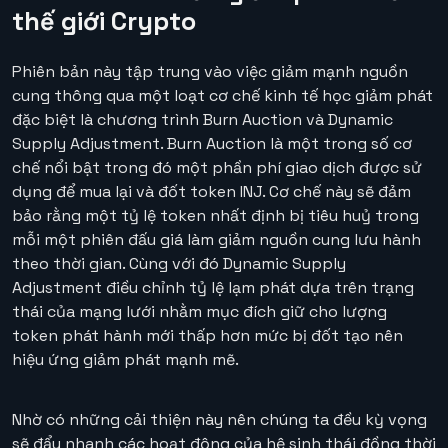
thế giới Crypto
Phiên bản này tập trung vào việc giảm mạnh nguồn
cung thông qua một loạt cơ chế kinh tế học giảm phát
đặc biệt là chương trình Burn Auction và Dynamic
Supply Adjustment. Burn Auction là một trong số cơ
chế nổi bật trong đó một phần phí giao dịch được sử
dụng để mua lại và đốt token INJ. Cơ chế này sẽ đảm
bảo rằng một tỷ lệ token nhất định bị tiêu huỷ trong
mỗi một phiên đấu giá làm giảm nguồn cung lưu hành
theo thời gian. Cùng với đó Dynamic Supply
Adjustment điều chỉnh tỷ lệ lạm phát dựa trên trạng
thái của mạng lưới nhằm mục đích giữ cho lượng
token phát hành mới thấp hơn mức bị đốt tạo nên
hiệu ứng giảm phát mạnh mẽ.
Nhờ có những cải thiện này nên chúng ta đều kỳ vọng
sẽ đẩy nhanh các hoạt động của hệ sinh thái đồng thời