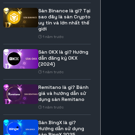
Sàn Binance là gì? Tại
sao đây là sàn Crypto
uy tín và lớn nhất thế
giới
1 năm trước
Sàn OKX là gì? Hướng
dẫn đăng ký OKX
(2024)
1 năm trước
Remitano là gì? Đánh
giá và hướng dẫn sử
dụng sàn Remitano
1 năm trước
Sàn BingX là gì?
Hướng dẫn sử dụng
sàn BingX 2025