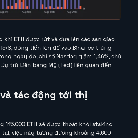
g khi ETH được rút và đưa lên các sàn giao
 19/8, dòng tiền lớn đổ vào Binance trùng
rong ngày đó, chỉ số Nasdaq giảm 1,46%, chủ
 Dự trữ Liên bang Mỹ (Fed) liên quan đến
và tác động tới thị
g 115.000 ETH sẽ được thoát khỏi staking
n tại, việc này tương đương khoảng 4.600