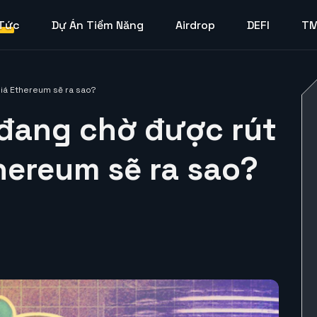
 Tức
Dự Án Tiềm Năng
Airdrop
DEFI
T
giá Ethereum sẽ ra sao?
 đang chờ được rút
hereum sẽ ra sao?