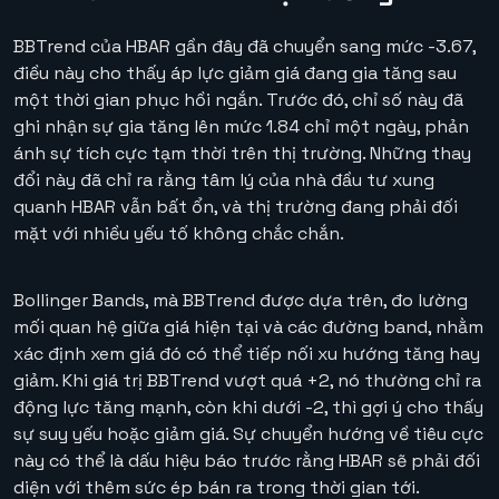
BBTrend của HBAR gần đây đã chuyển sang mức -3.67,
điều này cho thấy áp lực giảm giá đang gia tăng sau
một thời gian phục hồi ngắn. Trước đó, chỉ số này đã
ghi nhận sự gia tăng lên mức 1.84 chỉ một ngày, phản
ánh sự tích cực tạm thời trên thị trường. Những thay
đổi này đã chỉ ra rằng tâm lý của nhà đầu tư xung
quanh HBAR vẫn bất ổn, và thị trường đang phải đối
mặt với nhiều yếu tố không chắc chắn.
Bollinger Bands, mà BBTrend được dựa trên, đo lường
mối quan hệ giữa giá hiện tại và các đường band, nhằm
xác định xem giá đó có thể tiếp nối xu hướng tăng hay
giảm. Khi giá trị BBTrend vượt quá +2, nó thường chỉ ra
động lực tăng mạnh, còn khi dưới -2, thì gợi ý cho thấy
sự suy yếu hoặc giảm giá. Sự chuyển hướng về tiêu cực
này có thể là dấu hiệu báo trước rằng HBAR sẽ phải đối
diện với thêm sức ép bán ra trong thời gian tới.