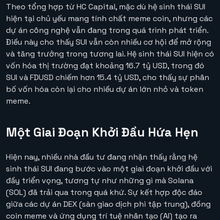
Theo tổng hợp từ HC Capital, mặc dù hệ sinh thái SUI
hiện tại chủ yếu mang tính chất meme coin, nhưng các
dự án công nghệ vẫn đang trong quá trình phát triển.
Điều này cho thấy SUI vẫn còn nhiều cơ hội để mở rộng
và tăng trưởng trong tương lai. Hệ sinh thái SUI hiện có
vốn hóa thị trường đạt khoảng 16.7 tỷ USD, trong đó
SUI và FDUSD chiếm hơn 15.4 tỷ USD, cho thấy sự phân
bố vốn hóa còn lại cho nhiều dự án lớn nhỏ và token
meme.
Một Giai Đoạn Khởi Đầu Hứa Hẹn
Hiện nay, nhiều nhà đầu tư đang nhận thấy rằng hệ
sinh thái SUI đang bước vào một giai đoạn khởi đầu với
đầy triển vọng, tương tự như những gì mà Solana
(SOL) đã trải qua trong quá khứ. Sự kết hợp độc đáo
giữa các dự án DEX (sàn giao dịch phi tập trung), đồng
coin meme và ứng dụng trí tuệ nhân tạo (AI) tạo ra