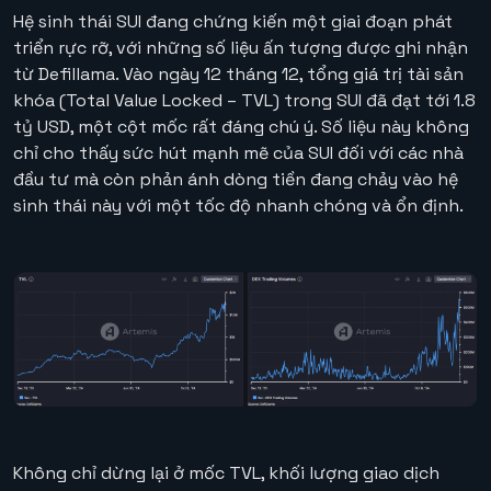
Hệ sinh thái SUI đang chứng kiến một giai đoạn phát
triển rực rỡ, với những số liệu ấn tượng được ghi nhận
từ Defillama. Vào ngày 12 tháng 12, tổng giá trị tài sản
khóa (Total Value Locked – TVL) trong SUI đã đạt tới 1.8
tỷ USD, một cột mốc rất đáng chú ý. Số liệu này không
chỉ cho thấy sức hút mạnh mẽ của SUI đối với các nhà
đầu tư mà còn phản ánh dòng tiền đang chảy vào hệ
sinh thái này với một tốc độ nhanh chóng và ổn định.
Không chỉ dừng lại ở mốc TVL, khối lượng giao dịch