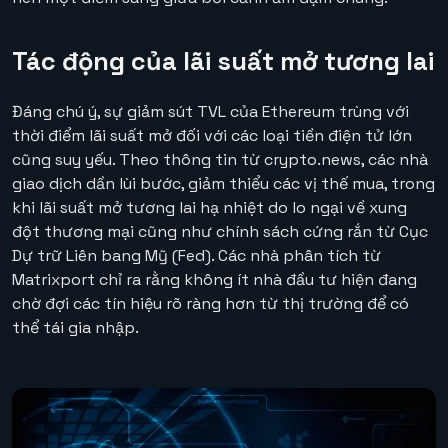
Tác động của lãi suất mở tương lai
Đáng chú ý, sự giảm sút TVL của Ethereum trùng với
thời điểm lãi suất mở đối với các loại tiền điện tử lớn
cũng suy yếu. Theo thông tin từ crypto.news, các nhà
giao dịch dần lùi bước, giảm thiểu các vị thế mua, trong
khi lãi suất mở tương lai hạ nhiệt do lo ngại về xung
đột thương mại cũng như chính sách cứng rắn từ Cục
Dự trữ Liên bang Mỹ (Fed). Các nhà phân tích từ
Matrixport chỉ ra rằng không ít nhà đầu tư hiện đang
chờ đợi các tín hiệu rõ ràng hơn từ thị trường để có
thể tái gia nhập.