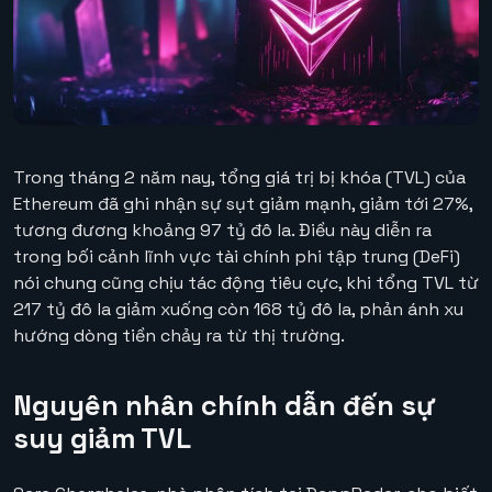
Trong tháng 2 năm nay, tổng giá trị bị khóa (TVL) của
Ethereum đã ghi nhận sự sụt giảm mạnh, giảm tới 27%,
tương đương khoảng 97 tỷ đô la. Điều này diễn ra
trong bối cảnh lĩnh vực tài chính phi tập trung (DeFi)
nói chung cũng chịu tác động tiêu cực, khi tổng TVL từ
217 tỷ đô la giảm xuống còn 168 tỷ đô la, phản ánh xu
hướng dòng tiền chảy ra từ thị trường.
Nguyên nhân chính dẫn đến sự
suy giảm TVL