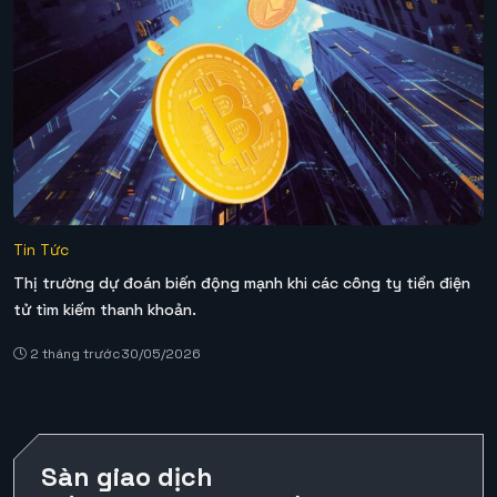
Tin Tức
Thị trường dự đoán biến động mạnh khi các công ty tiền điện
tử tìm kiếm thanh khoản.
2 tháng trước
30/05/2026
Sàn giao dịch