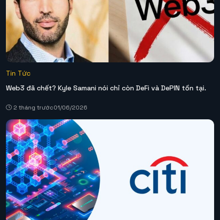
Tin Tức
Web3 đã chết? Kyle Samani nói chỉ còn DeFi và DePIN tồn tại.
2 tháng trước
01/06/2026