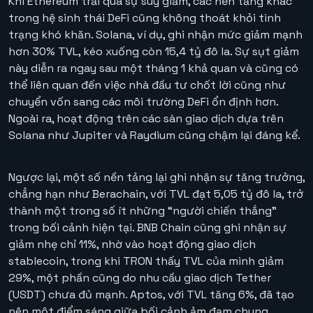
Khi Ethereum trải qua sự suy giảm, các nền tảng khác
trong hệ sinh thái DeFi cũng không thoát khỏi tình
trạng khó khăn. Solana, ví dụ, ghi nhận mức giảm mạnh
hơn 30% TVL, kéo xuống còn 15,4 tỷ đô la. Sự sụt giảm
này diễn ra ngay sau một tháng 1 khả quan và cũng có
thể liên quan đến việc nhà đầu tư chốt lời cũng như
chuyển vốn sang các môi trường DeFi ổn định hơn.
Ngoài ra, hoạt động trên các sàn giao dịch dựa trên
Solana như Jupiter và Raydium cũng chậm lại đáng kể.
Ngược lại, một số nền tảng lại ghi nhận sự tăng trưởng,
chẳng hạn như Berachain, với TVL đạt 5,05 tỷ đô la, trở
thành một trong số ít những “người chiến thắng”
trong bối cảnh hiện tại. BNB Chain cũng ghi nhận sự
giảm nhẹ chỉ 11%, nhờ vào hoạt động giao dịch
stablecoin, trong khi TRON thấy TVL của mình giảm
29%, một phần cũng do nhu cầu giao dịch Tether
(USDT) chưa đủ mạnh. Aptos, với TVL tăng 6%, đã tạo
nên một điểm sáng giữa bối cảnh ảm đạm chung.