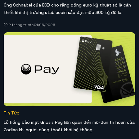
Ông Schnabel của ECB cho rằng đồng euro kỹ thuật số là cần
thiết khi thị trường stablecoin sắp đạt mốc 300 tỷ đô la.
2 tháng trước
01/06/2026
Tin Tức
Lỗ hổng bảo mật Gnosis Pay liên quan đến mô-đun trì hoãn của
Zodiac khi người dùng thoát khỏi hệ thống.