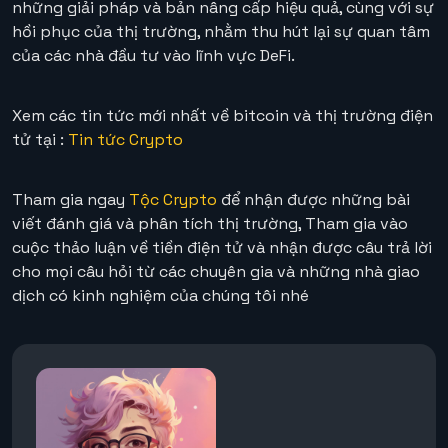
những giải pháp và bản nâng cấp hiệu quả, cùng với sự
hồi phục của thị trường, nhằm thu hút lại sự quan tâm
của các nhà đầu tư vào lĩnh vực DeFi.
Xem các tin tức mới nhất về bitcoin và thị trường điện
tử tại :
Tin tức Crypto
Tham gia ngay
Tộc Crypto
để nhận được những bài
viết đánh giá và phân tích thị trường, Tham gia vào
cuộc thảo luận về tiền điện tử và nhận được câu trả lời
cho mọi câu hỏi từ các chuyên gia và những nhà giao
dịch có kinh nghiệm của chúng tôi nhé