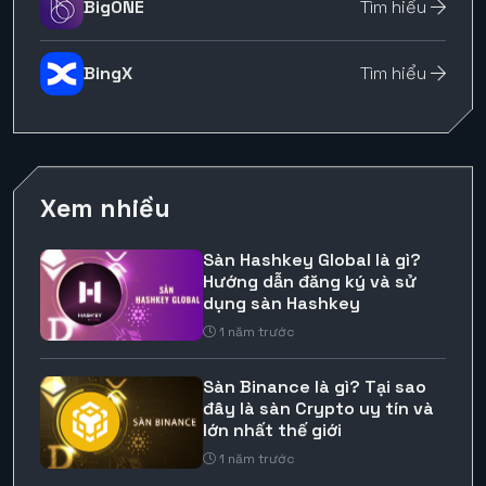
BigONE
Tìm hiểu
BingX
Tìm hiểu
Xem nhiều
Sàn Hashkey Global là gì?
Hướng dẫn đăng ký và sử
dụng sàn Hashkey
1 năm trước
Sàn Binance là gì? Tại sao
đây là sàn Crypto uy tín và
lớn nhất thế giới
1 năm trước