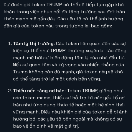
Dự đoán giá token TRUMP có thể sẽ tiếp tục gặp khó
khăn trong việc phục hồi đà tăng trưởng sau đợt bán
tháo mạnh mẽ gần đây. Các yếu tố có thể ảnh hưởng
đến giá của token này trong tương lai bao gồm:
Tâm lý thị trường
: Các token liên quan đến các sự
kiện cụ thể như TRUMP thường xuyên bị tác động
mạnh mẽ bởi sự biến động tâm lý của nhà đầu tư.
Nếu sự quan tâm và kỳ vọng vào chiến thắng của
Trump không còn đủ mạnh, giá token này sẽ khó
có thể tăng trở lại một cách bền vững.
Thiếu nền tảng cơ bản
: Token TRUMP, giống như
các token meme, thiếu sự hỗ trợ từ các yếu tố cơ
bản như ứng dụng thực tế hoặc một hệ sinh thái
vững mạnh. Điều này khiến giá của token dễ bị ảnh
hưởng bởi các yếu tố bên ngoài mà không có sự
bảo vệ ổn định về mặt giá trị.