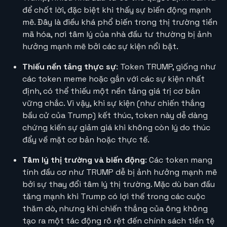
để chốt lời, đặc biệt khi thấy sự biến động mạnh
mẽ. Đây là điều khá phổ biến trong thị trường tiền
mã hóa, nơi tâm lý của nhà đầu tư thường bị ảnh
hưởng mạnh mẽ bởi các sự kiện nổi bật.
Thiếu nền tảng thực sự
: Token TRUMP, giống như
các token meme hoặc gắn với các sự kiện nhất
định, có thể thiếu một nền tảng giá trị cơ bản
vững chắc. Vì vậy, khi sự kiện (như chiến thắng
bầu cử của Trump) kết thúc, token này dễ dàng
chứng kiến sự giảm giá khi không còn lý do thúc
đẩy về mặt cơ bản hoặc thực tế.
Tâm lý thị trường và biến động
: Các token mang
tính đầu cơ như TRUMP dễ bị ảnh hưởng mạnh mẽ
bởi sự thay đổi tâm lý thị trường. Mặc dù ban đầu
tăng mạnh khi Trump có lợi thế trong các cuộc
thăm dò, nhưng khi chiến thắng của ông không
tạo ra một tác động rõ rệt đến chính sách tiền tệ