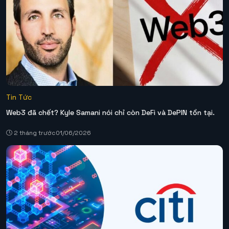
Tin Tức
Web3 đã chết? Kyle Samani nói chỉ còn DeFi và DePIN tồn tại.
2 tháng trước
01/06/2026