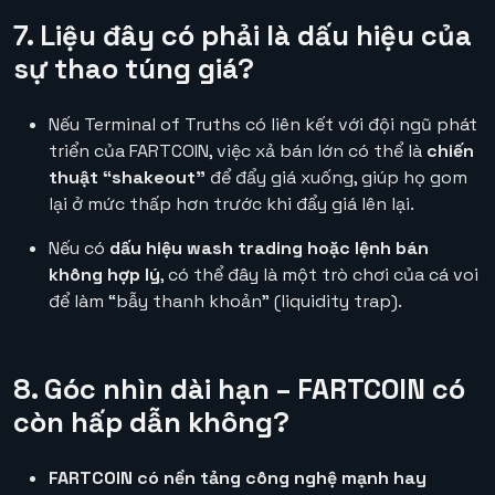
7. Liệu đây có phải là dấu hiệu của
sự thao túng giá?
Nếu Terminal of Truths có liên kết với đội ngũ phát
triển của FARTCOIN, việc xả bán lớn có thể là
chiến
thuật “shakeout”
để đẩy giá xuống, giúp họ gom
lại ở mức thấp hơn trước khi đẩy giá lên lại.
Nếu có
dấu hiệu wash trading hoặc lệnh bán
không hợp lý
, có thể đây là một trò chơi của cá voi
để làm “bẫy thanh khoản” (liquidity trap).
8. Góc nhìn dài hạn – FARTCOIN có
còn hấp dẫn không?
FARTCOIN có nền tảng công nghệ mạnh hay