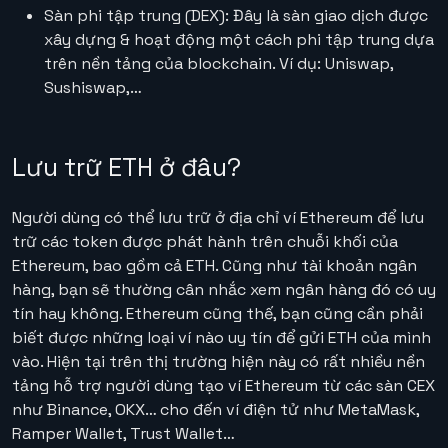
Sàn phi tập trung (DEX): Đây là sàn giao dịch được
xây dựng & hoạt động một cách phi tập trung dựa
trên nền tảng của blockchain. Ví dụ: Uniswap,
Sushiswap,…
Lưu trữ ETH ở đâu?
Người dùng có thể lưu trữ ở địa chỉ ví Ethereum để lưu
trữ các token được phát hành trên chuỗi khối của
Ethereum, bao gồm cả ETH. Cũng như tài khoản ngân
hàng, bạn sẽ thường cân nhắc xem ngân hàng đó có uy
tín hay không. Ethereum cũng thế, bạn cũng cần phải
biết được những loại ví nào uy tín để gửi ETH của mình
vào. Hiện tại trên thị trường hiện này có rất nhiều nền
tảng hỗ trợ người dùng tạo ví Ethereum từ các sàn CEX
như Binance, OKX… cho đến ví điện tử như MetaMask,
Ramper Wallet, Trust Wallet…