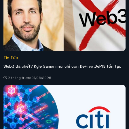
Tin Tức
Web3 đã chết? Kyle Samani nói chỉ còn DeFi và DePIN tồn tại.
2 tháng trước
01/06/2026