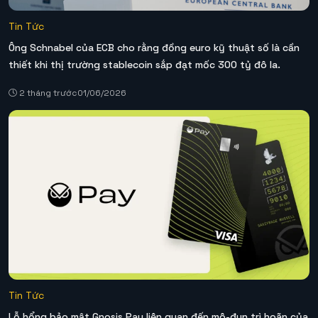
Tin Tức
Ông Schnabel của ECB cho rằng đồng euro kỹ thuật số là cần
thiết khi thị trường stablecoin sắp đạt mốc 300 tỷ đô la.
2 tháng trước
01/06/2026
Tin Tức
Lỗ hổng bảo mật Gnosis Pay liên quan đến mô-đun trì hoãn của