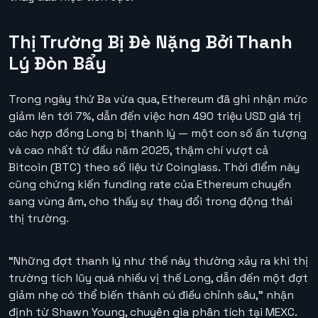
Thị Trường Bị Đè Nặng Bởi Thanh
Lý Đòn Bẩy
Trong ngày thứ Ba vừa qua, Ethereum đã ghi nhận mức
giảm lên tới 7%, dẫn đến việc hơn 490 triệu USD giá trị
các hợp đồng Long bị thanh lý — một con số ấn tượng
và cao nhất từ đầu năm 2025, thậm chí vượt cả
Bitcoin (BTC) theo số liệu từ Coinglass. Thời điểm này
cũng chứng kiến funding rate của Ethereum chuyển
sang vùng âm, cho thấy sự thay đổi trong động thái
thị trường.
“Những đợt thanh lý như thế này thường xảy ra khi thị
trường tích lũy quá nhiều vị thế Long, dẫn đến một đợt
giảm nhẹ có thể biến thành cú điều chỉnh sâu,” nhận
định từ Shawn Young, chuyên gia phân tích tại MEXC.