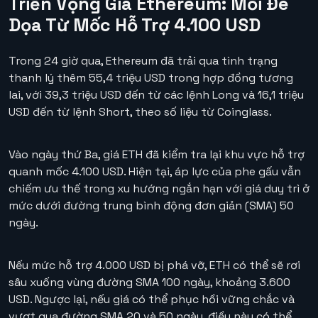
Triển Vọng Giá Ethereum: Mối Đe
Dọa Từ Mốc Hỗ Trợ 4.100 USD
Trong 24 giờ qua, Ethereum đã trải qua tình trạng
thanh lý thêm 55,4 triệu USD trong hợp đồng tương
lai, với 39,3 triệu USD đến từ các lệnh Long và 16,1 triệu
USD đến từ lệnh Short, theo số liệu từ Coinglass.
Vào ngày thứ Ba, giá ETH đã kiểm tra lại khu vực hỗ trợ
quanh mốc 4.100 USD. Hiện tại, áp lực của phe gấu vẫn
chiếm ưu thế trong xu hướng ngắn hạn với giá duy trì ở
mức dưới đường trung bình động đơn giản (SMA) 50
ngày.
Nếu mức hỗ trợ 4.000 USD bị phá vỡ, ETH có thể sẽ rơi
sâu xuống vùng đường SMA 100 ngày, khoảng 3.600
USD. Ngược lại, nếu giá có thể phục hồi vững chắc và
vượt qua đường SMA 20 và 50 ngày, điều này có thể