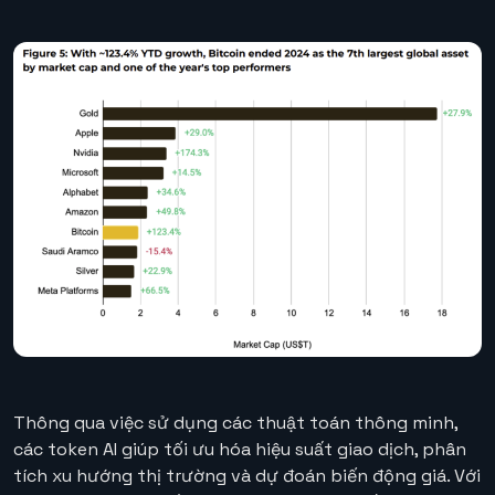
Thông qua việc sử dụng các thuật toán thông minh,
các token AI giúp tối ưu hóa hiệu suất giao dịch, phân
tích xu hướng thị trường và dự đoán biến động giá. Với