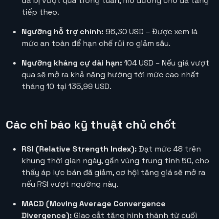
đã bị vượt qua trong tuần, mở đường cho đà tăng
tiếp theo.
Ngưỡng hỗ trợ chính:
96,30 USD – Được xem là
mức an toàn để hạn chế rủi ro giảm sâu.
Ngưỡng kháng cự dài hạn:
104 USD – Nếu giá vượt
qua sẽ mở ra khả năng hướng tới mức cao nhất
tháng 10 tại 135,99 USD.
Các chỉ báo kỹ thuật chủ chốt
RSI (Relative Strength Index):
Đạt mức 48 trên
khung thời gian ngày, gần vùng trung tính 50, cho
thấy áp lực bán đã giảm, cơ hội tăng giá sẽ mở ra
nếu RSI vượt ngưỡng này.
MACD (Moving Average Convergence
Divergence):
Giao cắt tăng hình thành từ cuối