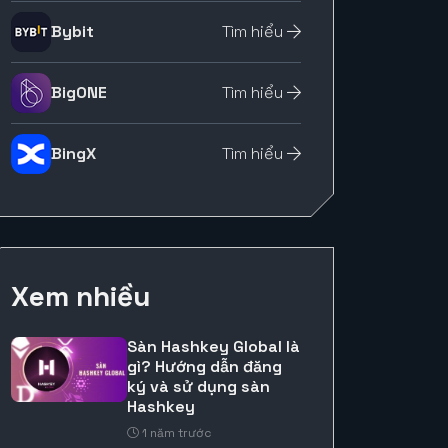
Bybit
Tìm hiểu
BigONE
Tìm hiểu
BingX
Tìm hiểu
Xem nhiều
Sàn Hashkey Global là
gì? Hướng dẫn đăng
ký và sử dụng sàn
Hashkey
1 năm trước