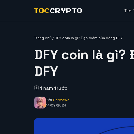
Tin
Trang chủ
/
DFY coin là gì? Đặc điểm của đồng DFY
DFY coin là gì?
DFY
1 năm trước
Bởi
Serizawa
14/09/2024