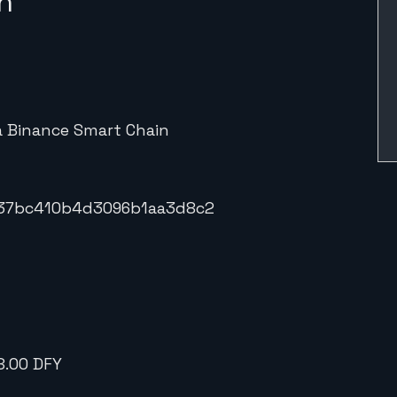
n
à Binance Smart Chain
c37bc410b4d3096b1aa3d8c2
8.00 DFY