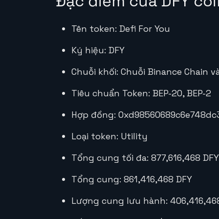
Đặc điểm của DFY coi
Tên token: Defi For You
Ký hiệu: DFY
Chuỗi khối: Chuỗi Binance Chain v
Tiêu chuẩn Token: BEP-20, BEP-2
Hợp đồng: 0xd98560689c6e748d
Loại token: Utility
Tổng cung tối đa: 877,616,468 DFY
Tổng cung: 861,416,468 DFY
Lượng cung lưu hành: 406,416,46