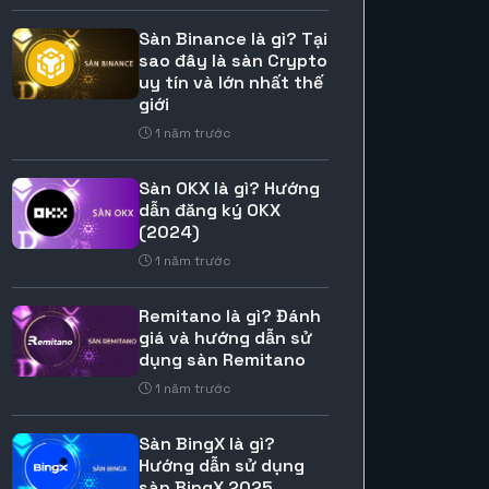
Sàn Binance là gì? Tại
sao đây là sàn Crypto
uy tín và lớn nhất thế
giới
1 năm trước
Sàn OKX là gì? Hướng
dẫn đăng ký OKX
(2024)
1 năm trước
Remitano là gì? Đánh
giá và hướng dẫn sử
dụng sàn Remitano
1 năm trước
Sàn BingX là gì?
Hướng dẫn sử dụng
sàn BingX 2025