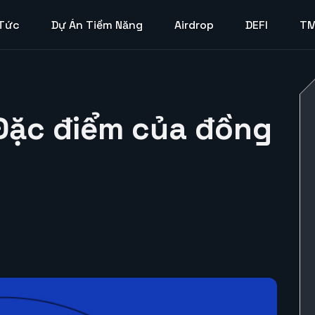
 Tức
Dự Án Tiềm Năng
Airdrop
DEFI
T
 Đặc điểm của đồng