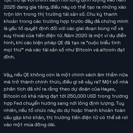
2025 đang gia tăng, điều này có thể tạo ra những xáo
trộn lớn trong thị trường tài sản số. Chu kỳ thanh
khoản trong các trường hợp trước đây đã chứng minh
là yếu tố quyết định đối với các giai đoạn bùng nổ và
suy thoái của tiền điện tử. Năm 2020 là một ví dụ điển
hình, khi các biện pháp QE đã tạo ra “cuộc biểu tình
mọi thứ” mà các tài sản số như Bitcoin và altcoin đạt
đỉnh.
Vậy, nếu QE không còn là một chính sách âm thầm nữa
mà trở thành chính thức, điều gì sẽ xảy ra? Một số nhà
phân tích đã chỉ ra rằng theo dự đoán của Hayes,
Bitcoin có khả năng đạt tới 250,000 USD trong trường
hợp Fed chuyển hướng sang nới lỏng định lượng. Tuy
nhiên, nếu tổ chức này do dự hoặc thanh khoản toàn
cầu gặp khó khăn, thị trường tiền điện tử có thể sẽ rơi
vào một mùa đông dài.