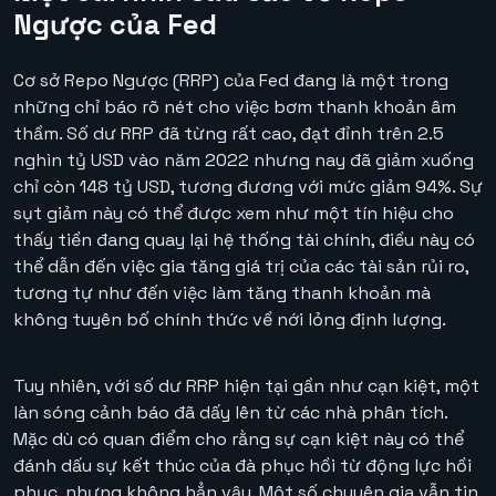
Ngược của Fed
Cơ sở Repo Ngược (RRP) của Fed đang là một trong
những chỉ báo rõ nét cho việc bơm thanh khoản âm
thầm. Số dư RRP đã từng rất cao, đạt đỉnh trên 2.5
nghìn tỷ USD vào năm 2022 nhưng nay đã giảm xuống
chỉ còn 148 tỷ USD, tương đương với mức giảm 94%. Sự
sụt giảm này có thể được xem như một tín hiệu cho
thấy tiền đang quay lại hệ thống tài chính, điều này có
thể dẫn đến việc gia tăng giá trị của các tài sản rủi ro,
tương tự như đến việc làm tăng thanh khoản mà
không tuyên bố chính thức về nới lỏng định lượng.
Tuy nhiên, với số dư RRP hiện tại gần như cạn kiệt, một
làn sóng cảnh báo đã dấy lên từ các nhà phân tích.
Mặc dù có quan điểm cho rằng sự cạn kiệt này có thể
đánh dấu sự kết thúc của đà phục hồi từ động lực hồi
phục, nhưng không hẳn vậy. Một số chuyên gia vẫn tin