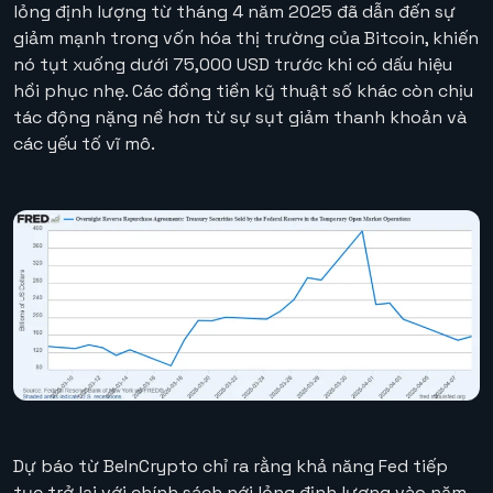
lỏng định lượng từ tháng 4 năm 2025 đã dẫn đến sự
giảm mạnh trong vốn hóa thị trường của Bitcoin, khiến
nó tụt xuống dưới 75,000 USD trước khi có dấu hiệu
hồi phục nhẹ. Các đồng tiền kỹ thuật số khác còn chịu
tác động nặng nề hơn từ sự sụt giảm thanh khoản và
các yếu tố vĩ mô.
Dự báo từ BeInCrypto chỉ ra rằng khả năng Fed tiếp
tục trở lại với chính sách nới lỏng định lượng vào năm