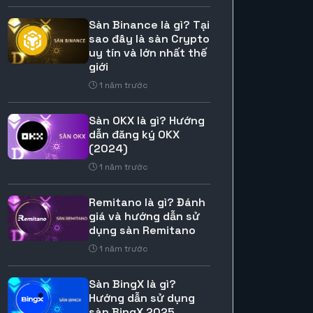
Sàn Binance là gì? Tại
sao đây là sàn Crypto
uy tín và lớn nhất thế
giới
1 năm trước
Sàn OKX là gì? Hướng
dẫn đăng ký OKX
(2024)
1 năm trước
Remitano là gì? Đánh
giá và hướng dẫn sử
dụng sàn Remitano
1 năm trước
Sàn BingX là gì?
Hướng dẫn sử dụng
sàn BingX 2025