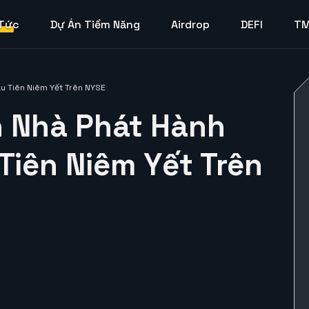
 Tức
Dự Án Tiềm Năng
Airdrop
DEFI
T
ầu Tiên Niêm Yết Trên NYSE
h Nhà Phát Hành
Tiên Niêm Yết Trên