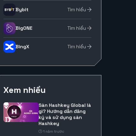
Bybit
Tìm hiểu
BigONE
Tìm hiểu
BingX
Tìm hiểu
Xem nhiều
Sàn Hashkey Global là
gì? Hướng dẫn đăng
ký và sử dụng sàn
Hashkey
1 năm trước