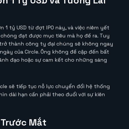
n 1 Tỷ USD và Tương Lai
n 1 tỷ USD từ đợt IPO này, và việc niêm yết
chóng đạt được mục tiêu mà họ đề ra. Tuy
ệc trở thành công ty đại chúng sẽ không ngay
ngày của Circle. Ông không đề cập đến bất
lãnh đạo hoặc sự cam kết cho những sáng
cle sẽ tiếp tục nỗ lực chuyển đổi hệ thống
ìn dài hạn cần phải theo đuổi với sự kiên
 Trước Mắt