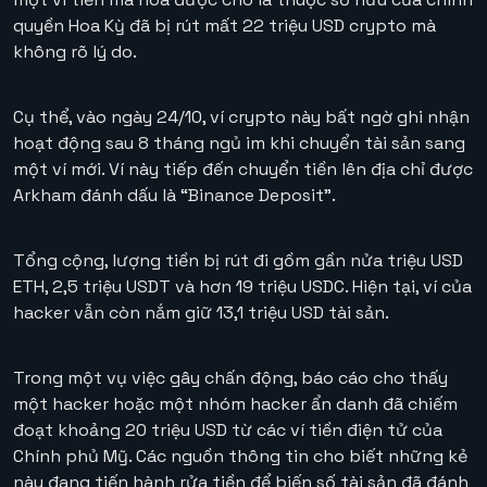
quyền Hoa Kỳ đã bị rút mất 22 triệu USD crypto mà
không rõ lý do.
Cụ thể, vào ngày 24/10, ví crypto này bất ngờ ghi nhận
hoạt động sau 8 tháng ngủ im khi chuyển tài sản sang
một ví mới. Ví này tiếp đến chuyển tiền lên địa chỉ được
Arkham đánh dấu là “Binance Deposit”.
Tổng cộng, lượng tiền bị rút đi gồm gần nửa triệu USD
ETH, 2,5 triệu USDT và hơn 19 triệu USDC. Hiện tại, ví của
hacker vẫn còn nắm giữ 13,1 triệu USD tài sản.
Trong một vụ việc gây chấn động, báo cáo cho thấy
một hacker hoặc một nhóm hacker ẩn danh đã chiếm
đoạt khoảng 20 triệu USD từ các ví tiền điện tử của
Chính phủ Mỹ. Các nguồn thông tin cho biết những kẻ
này đang tiến hành rửa tiền để biến số tài sản đã đánh