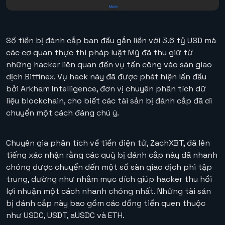
Số tiền bị đánh cắp ban đầu gắn liền với 3.6 tỷ USD mà
các cơ quan thực thi pháp luật Mỹ đã thu giữ từ
những hacker liên quan đến vụ tấn công vào sàn giao
dịch Bitfinex. Vụ hack này đã được phát hiện lần đầu
bởi Arkham Intelligence, đơn vị chuyên phân tích dữ
liệu blockchain, cho biết các tài sản bị đánh cắp đã di
chuyển một cách đáng chú ý.
Chuyên gia phân tích về tiền điện tử, ZachXBT, đã lên
tiếng xác nhận rằng các quỹ bị đánh cắp này đã nhanh
chóng được chuyển đến một số sàn giao dịch phi tập
trung, dường như nhằm mục đích giúp hacker thu hồi
lợi nhuận một cách nhanh chóng nhất. Những tài sản
bị đánh cắp này bao gồm các đồng tiền quen thuộc
như USDC, USDT, aUSDC và ETH.