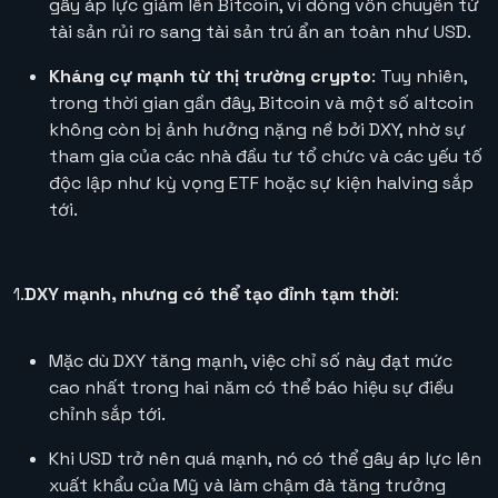
gây áp lực giảm lên Bitcoin, vì dòng vốn chuyển từ
tài sản rủi ro sang tài sản trú ẩn an toàn như USD.
Kháng cự mạnh từ thị trường crypto
: Tuy nhiên,
trong thời gian gần đây, Bitcoin và một số altcoin
không còn bị ảnh hưởng nặng nề bởi DXY, nhờ sự
tham gia của các nhà đầu tư tổ chức và các yếu tố
độc lập như kỳ vọng ETF hoặc sự kiện halving sắp
tới.
1.
DXY mạnh, nhưng có thể tạo đỉnh tạm thời
:
Mặc dù DXY tăng mạnh, việc chỉ số này đạt mức
cao nhất trong hai năm có thể báo hiệu sự điều
chỉnh sắp tới.
Khi USD trở nên quá mạnh, nó có thể gây áp lực lên
xuất khẩu của Mỹ và làm chậm đà tăng trưởng