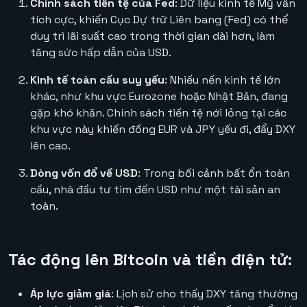
Chính sách tiền tệ của Fed
: Dữ liệu kinh tế Mỹ vẫn
tích cực, khiến Cục Dự trữ Liên bang (Fed) có thể
duy trì lãi suất cao trong thời gian dài hơn, làm
tăng sức hấp dẫn của USD.
Kinh tế toàn cầu suy yếu
: Nhiều nền kinh tế lớn
khác, như khu vực Eurozone hoặc Nhật Bản, đang
gặp khó khăn. Chính sách tiền tệ nới lỏng tại các
khu vực này khiến đồng EUR và JPY yếu đi, đẩy DXY
lên cao.
Dòng vốn đổ về USD
: Trong bối cảnh bất ổn toàn
cầu, nhà đầu tư tìm đến USD như một tài sản an
toàn.
Tác động lên Bitcoin và tiền điện tử:
Áp lực giảm giá
: Lịch sử cho thấy DXY tăng thường