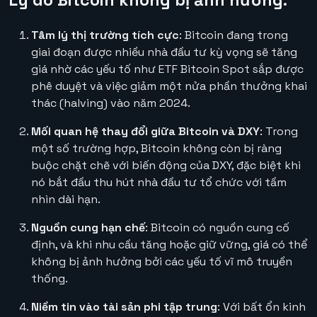
Lý do Bitcoin không bị ảnh hưởng:
Tâm lý thị trường tích cực
: Bitcoin đang trong
giai đoạn được nhiều nhà đầu tư kỳ vọng sẽ tăng
giá nhờ các yếu tố như ETF Bitcoin Spot sắp được
phê duyệt và việc giảm một nửa phần thưởng khai
thác (halving) vào năm 2024.
Mối quan hệ thay đổi giữa Bitcoin và DXY
: Trong
một số trường hợp, Bitcoin không còn bị ràng
buộc chặt chẽ với biến động của DXY, đặc biệt khi
nó bắt đầu thu hút nhà đầu tư tổ chức với tầm
nhìn dài hạn.
Nguồn cung hạn chế
: Bitcoin có nguồn cung cố
định, và khi nhu cầu tăng hoặc giữ vững, giá có thể
không bị ảnh hưởng bởi các yếu tố vĩ mô truyền
thống.
Niềm tin vào tài sản phi tập trung
: Với bất ổn kinh